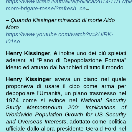
https://www.wired.it/attualita/politica/2014/11/17/p
moro-brigate-rosse/?refresh_ce
=
– Quando Kissinger minacciò di morte Aldo
Moro
https://www.youtube.com/watch?v=kUiRK-
I01so
Henry Kissinger
, è inoltre uno dei più spietati
aderenti al “Piano di Depopolazione Forzata”
ideato ed attuato dai banchieri di tutto il mondo.
Henry Kissinger
aveva un piano nel quale
proponeva di usare il cibo come arma per
depopolare l’Umanità, un piano trasmesso nel
1974 come si evince nel
National Security
Study Memorandum 200: Implications of
Worldwide Population Growth for US Security
and Overseas Interests
, adottato come politica
ufficiale dallo allora presidente Gerald Ford nel