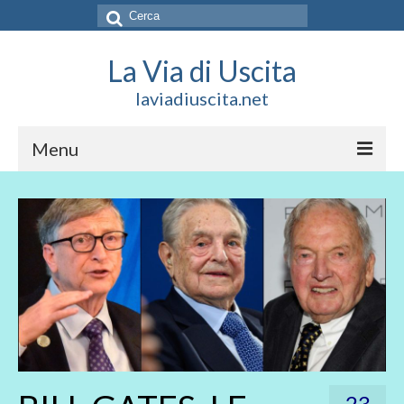
Cerca:
La Via di Uscita
laviadiuscita.net
Menu
HOME
CHI SIAMO
SOCIAL
SOSTIENICI
CONTATTI
23