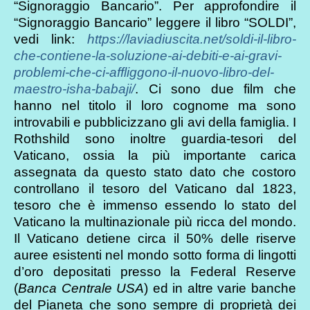
“Signoraggio Bancario”. Per approfondire il
“Signoraggio Bancario” leggere il libro “SOLDI”,
vedi link:
https://laviadiuscita.net/soldi-il-libro-
che-contiene-la-soluzione-ai-debiti-e-ai-gravi-
problemi-che-ci-affliggono-il-nuovo-libro-del-
maestro-isha-babaji/
. Ci sono due film che
hanno nel titolo il loro cognome ma sono
introvabili e pubblicizzano gli avi della famiglia. I
Rothshild sono inoltre guardia-tesori del
Vaticano, ossia la più importante carica
assegnata da questo stato dato che costoro
controllano il tesoro del Vaticano dal 1823,
tesoro che è immenso essendo lo stato del
Vaticano la multinazionale più ricca del mondo.
Il Vaticano detiene circa il 50% delle riserve
auree esistenti nel mondo sotto forma di lingotti
d’oro depositati presso la Federal Reserve
(
Banca Centrale USA
) ed in altre varie banche
del Pianeta che sono sempre di proprietà dei