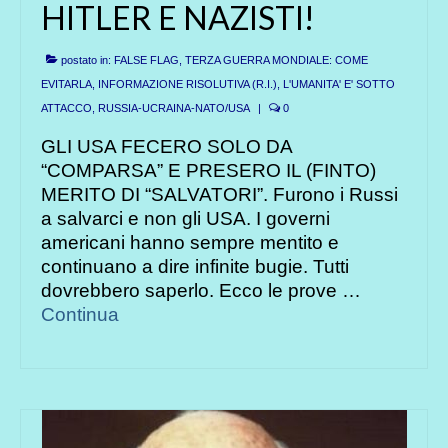
HITLER E NAZISTI!
postato in:
FALSE FLAG, TERZA GUERRA MONDIALE: COME
EVITARLA
,
INFORMAZIONE RISOLUTIVA (R.I.)
,
L'UMANITA' E' SOTTO
ATTACCO
,
RUSSIA-UCRAINA-NATO/USA
|
0
GLI USA FECERO SOLO DA
“COMPARSA” E PRESERO IL (FINTO)
MERITO DI “SALVATORI”. Furono i Russi
a salvarci e non gli USA. I governi
americani hanno sempre mentito e
continuano a dire infinite bugie. Tutti
dovrebbero saperlo. Ecco le prove …
Continua