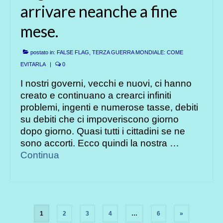
arrivare neanche a fine
mese.
postato in:
FALSE FLAG, TERZA GUERRA MONDIALE: COME
EVITARLA
|
0
I nostri governi, vecchi e nuovi, ci hanno
creato e continuano a crearci infiniti
problemi, ingenti e numerose tasse, debiti
su debiti che ci impoveriscono giorno
dopo giorno. Quasi tutti i cittadini se ne
sono accorti. Ecco quindi la nostra …
Continua
Paginazione
1
2
3
4
…
6
»