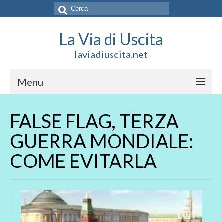
Cerca:
La Via di Uscita
laviadiuscita.net
Menu
HOME
FALSE FLAG, TERZA
CHI SIAMO
GUERRA MONDIALE:
SOCIAL
COME EVITARLA
SOSTIENICI
CONTATTI