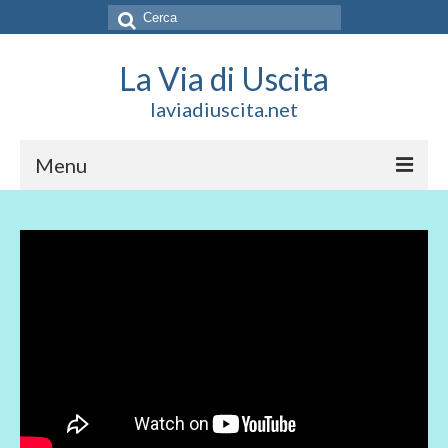
Cerca:
La Via di Uscita
laviadiuscita.net
Menu
HOME
CHI SIAMO
SOCIAL
SOSTIENICI
CONTATTI