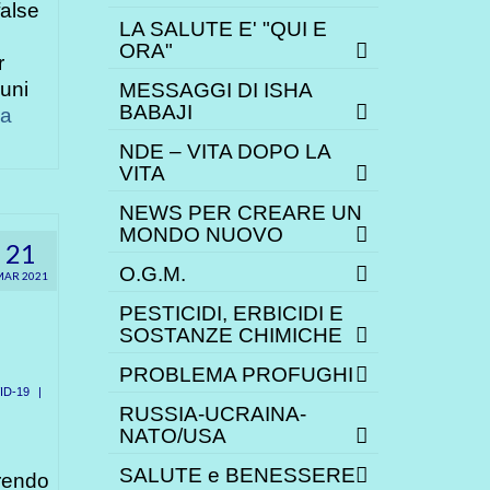
false
LA SALUTE E' "QUI E
ORA"
r
uni
MESSAGGI DI ISHA
BABAJI
ua
NDE – VITA DOPO LA
VITA
NEWS PER CREARE UN
MONDO NUOVO
21
O.G.M.
MAR 2021
PESTICIDI, ERBICIDI E
SOSTANZE CHIMICHE
PROBLEMA PROFUGHI
ID-19
|
RUSSIA-UCRAINA-
NATO/USA
SALUTE e BENESSERE
rrendo