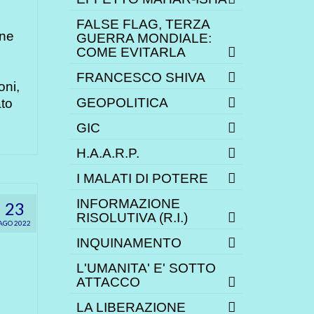
FALSE FLAG, TERZA
one
GUERRA MONDIALE:
COME EVITARLA
FRANCESCO SHIVA
oni,
GEOPOLITICA
ato
GIC
H.A.A.R.P.
I MALATI DI POTERE
INFORMAZIONE
23
RISOLUTIVA (R.I.)
AGO 2022
INQUINAMENTO
L'UMANITA' E' SOTTO
ATTACCO
LA LIBERAZIONE