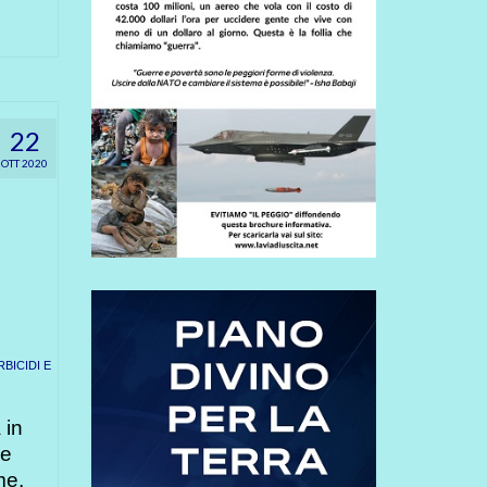
22
OTT 2020
RBICIDI E
 in
ne
me,