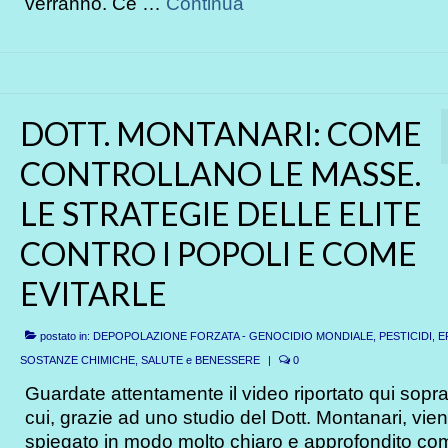
verranno. Ce …
Continua
DOTT. MONTANARI: COME
CONTROLLANO LE MASSE.
LE STRATEGlE DELLE ELITE
CONTRO I POPOLI E COME
EVITARLE
postato in:
DEPOPOLAZIONE FORZATA - GENOCIDIO MONDIALE
,
PESTICIDI, E
SOSTANZE CHIMICHE
,
SALUTE e BENESSERE
|
0
Guardate attentamente il video riportato qui sopra
cui, grazie ad uno studio del Dott. Montanari, vie
spiegato in modo molto chiaro e approfondito co