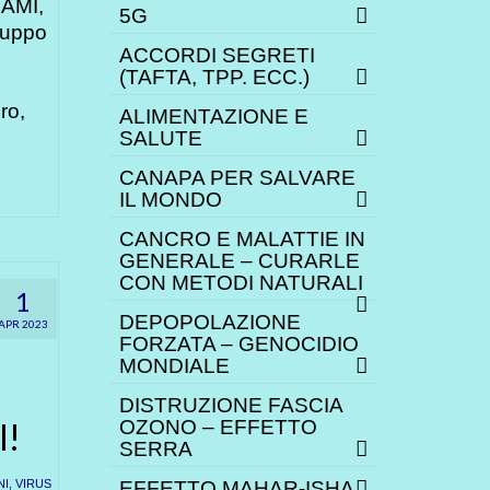
AMI,
5G
ruppo
ACCORDI SEGRETI
(TAFTA, TPP. ECC.)
ro,
ALIMENTAZIONE E
SALUTE
CANAPA PER SALVARE
IL MONDO
CANCRO E MALATTIE IN
GENERALE – CURARLE
CON METODI NATURALI
1
DEPOPOLAZIONE
APR 2023
FORZATA – GENOCIDIO
MONDIALE
DISTRUZIONE FASCIA
I!
OZONO – EFFETTO
SERRA
NI
,
VIRUS
EFFETTO MAHAR-ISHA