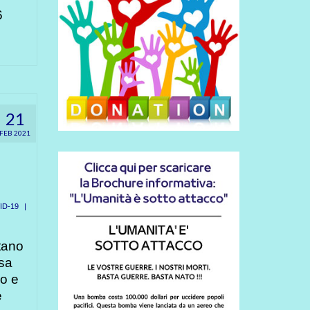
6
21
FEB 2021
ID-19
|
tano
osa
io e
e