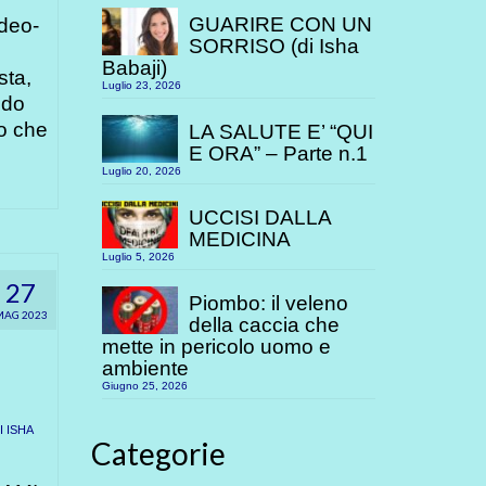
GUARIRE CON UN
ideo-
SORRISO (di Isha
Babaji)
sta,
Luglio 23, 2026
odo
o che
LA SALUTE E’ “QUI
E ORA” – Parte n.1
Luglio 20, 2026
UCCISI DALLA
MEDICINA
Luglio 5, 2026
27
Piombo: il veleno
MAG 2023
della caccia che
mette in pericolo uomo e
ambiente
Giugno 25, 2026
 ISHA
Categorie