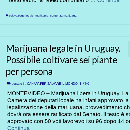
“testo sacro” a livello comunitario …
Continua
coltivazione legale
,
marijuana
,
sentenza marijuana
Marijuana legale in Uruguay.
Possibile coltivare sei piante
per persona
postato in:
CANAPA PER SALVARE IL MONDO
|
0
MONTEVIDEO – Marijuana libera in Uruguay. La
Camera dei deputati locale ha infatti approvato la
legalizzazione della marijuana, provvedimento c
dovrà ora essere ratificato dal Senato. Il testo è s
approvato con 50 voti favorevoli su 96 dopo 14 
Continua