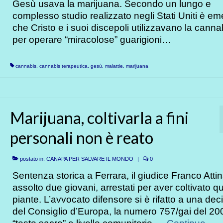
Gesù usava la marijuana. Secondo un lungo e
complesso studio realizzato negli Stati Uniti è em
che Cristo e i suoi discepoli utilizzavano la canna
per operare “miracolose” guarigioni…
cannabis
,
cannabis terapeutica
,
gesù
,
malattie
,
marijuana
Marijuana, coltivarla a fini
personali non è reato
postato in:
CANAPA PER SALVARE IL MONDO
|
0
Sentenza storica a Ferrara, il giudice Franco Atti
assolto due giovani, arrestati per aver coltivato qu
piante. L’avvocato difensore si è rifatto a una dec
del Consiglio d’Europa, la numero 757/gai del 2004