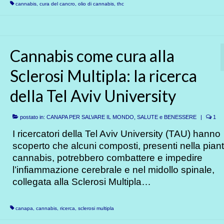
cannabis
,
cura del cancro
,
olio di cannabis
,
thc
Cannabis come cura alla
Sclerosi Multipla: la ricerca
della Tel Aviv University
postato in:
CANAPA PER SALVARE IL MONDO
,
SALUTE e BENESSERE
|
1
I ricercatori della Tel Aviv University (TAU) hanno
scoperto che alcuni composti, presenti nella piant
cannabis, potrebbero combattere e impedire
l’infiammazione cerebrale e nel midollo spinale,
collegata alla Sclerosi Multipla…
canapa
,
cannabis
,
ricerca
,
sclerosi multipla