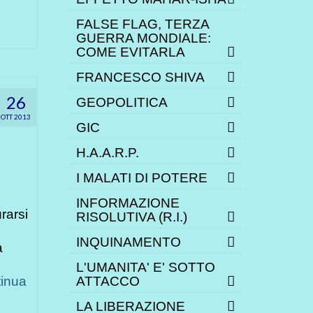
FALSE FLAG, TERZA
GUERRA MONDIALE:
COME EVITARLA
FRANCESCO SHIVA
26
GEOPOLITICA
OTT 2013
GIC
H.A.A.R.P.
I MALATI DI POTERE
INFORMAZIONE
rarsi
RISOLUTIVA (R.I.)
INQUINAMENTO
a
L'UMANITA' E' SOTTO
inua
ATTACCO
LA LIBERAZIONE