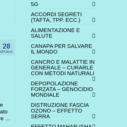
5G
ACCORDI SEGRETI
(TAFTA, TPP. ECC.)
ALIMENTAZIONE E
SALUTE
28
CANAPA PER SALVARE
IL MONDO
OTT 2013
CANCRO E MALATTIE IN
GENERALE – CURARLE
CON METODI NATURALI
DEPOPOLAZIONE
FORZATA – GENOCIDIO
MONDIALE
he
DISTRUZIONE FASCIA
OZONO – EFFETTO
tato
SERRA
ore …
EFFETTO MAHAR-ISHA