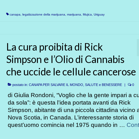
canapa
,
legalizzazione della marijuana
,
marijuana
,
Mujica
,
Uriguay
La cura proibita di Rick
Simpson e l’Olio di Cannabis
che uccide le cellule cancerose
postato in:
CANAPA PER SALVARE IL MONDO
,
SALUTE e BENESSERE
|
0
di Giulia Rondoni, “Voglio che la gente impari a cu
da sola”: è questa l’idea portata avanti da Rick
Simpson, abitante di una piccola cittadina vicino 
Nova Scotia, in Canada. L’interessante storia di
quest’uomo comincia nel 1975 quando in …
Cont