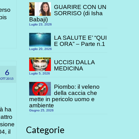
GUARIRE CON UN
erso
SORRISO (di Isha
bis
Babaji)
Luglio 23, 2026
LA SALUTE E’ “QUI
E ORA” – Parte n.1
Luglio 20, 2026
UCCISI DALLA
MEDICINA
6
Luglio 5, 2026
OTT 2015
Piombo: il veleno
della caccia che
mette in pericolo uomo e
ambiente
nà ha
Giugno 25, 2026
attro
isione
Categorie
, il