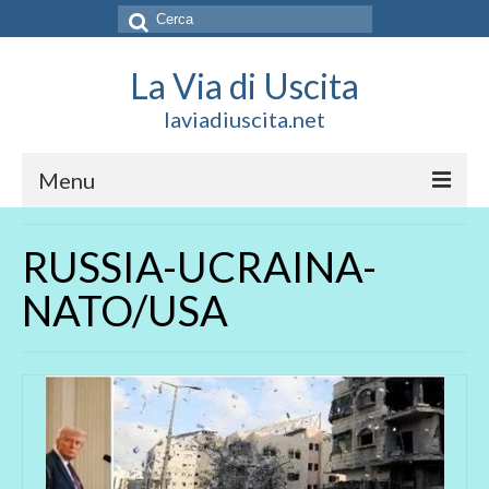
Cerca:
La Via di Uscita
laviadiuscita.net
Menu
HOME
RUSSIA-UCRAINA-
CHI SIAMO
NATO/USA
SOCIAL
SOSTIENICI
CONTATTI