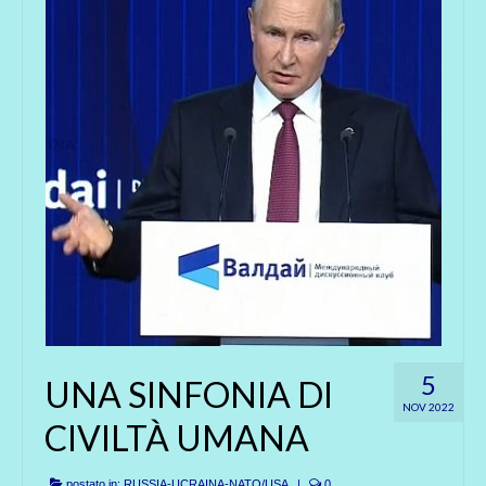
5
UNA SINFONIA DI
NOV 2022
CIVILTÀ UMANA
postato in:
RUSSIA-UCRAINA-NATO/USA
|
0