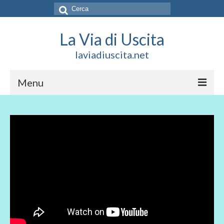
Cerca:
La Via di Uscita
laviadiuscita.net
Menu
HOME
CHI SIAMO
SOCIAL
SOSTIENICI
CONTATTI