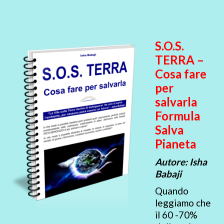
S.O.S.
TERRA –
Cosa fare
per
salvarla
Formula
Salva
Pianeta
Autore: Isha
Babaji
Quando
leggiamo che
il 60 -70%