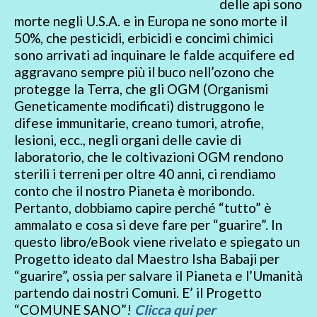
delle api sono
morte negli U.S.A. e in Europa ne sono morte il
50%, che pesticidi, erbicidi e concimi chimici
sono arrivati ad inquinare le falde acquifere ed
aggravano sempre più il buco nell’ozono che
protegge la Terra, che gli OGM (Organismi
Geneticamente modificati) distruggono le
difese immunitarie, creano tumori, atrofie,
lesioni, ecc., negli organi delle cavie di
laboratorio, che le coltivazioni OGM rendono
sterili i terreni per oltre 40 anni, ci rendiamo
conto che il nostro Pianeta è moribondo.
Pertanto, dobbiamo capire perché “tutto” è
ammalato e cosa si deve fare per “guarire”. In
questo libro/eBook viene rivelato e spiegato un
Progetto ideato dal Maestro Isha Babaji per
“guarire”, ossia per salvare il Pianeta e l’Umanità
partendo dai nostri Comuni. E’ il Progetto
“COMUNE SANO”!
Clicca qui per