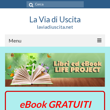
Cerca:
La Via di Uscita
laviadiuscita.net
Menu
HOME
CHI SIAMO
SOCIAL
SOSTIENICI
CONTATTI
eBook GRATUITI