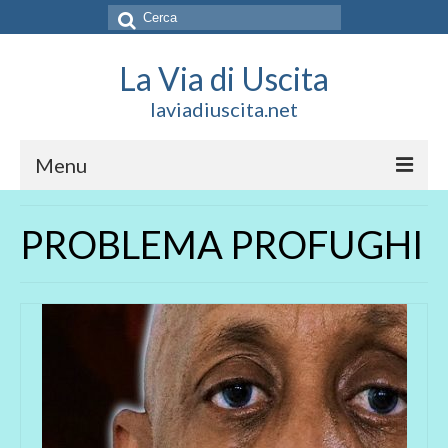
Cerca:
La Via di Uscita
laviadiuscita.net
Menu
HOME
PROBLEMA PROFUGHI
CHI SIAMO
SOCIAL
SOSTIENICI
CONTATTI