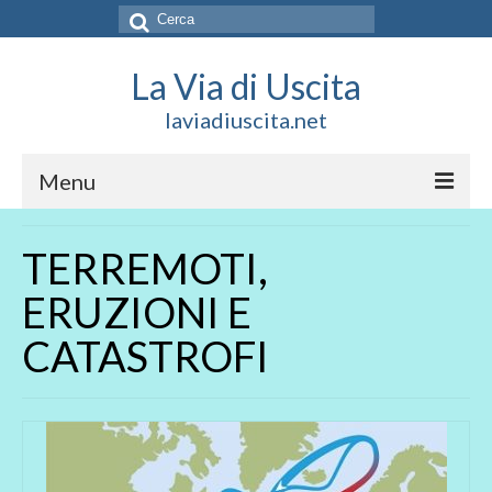
Cerca:
La Via di Uscita
laviadiuscita.net
Menu
HOME
TERREMOTI,
CHI SIAMO
ERUZIONI E
SOCIAL
CATASTROFI
SOSTIENICI
CONTATTI