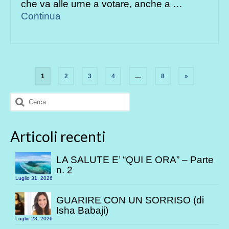
che va alle urne a votare, anche a …
Continua
Paginazione
1
2
3
4
…
8
»
degli
Cerca:
articoli
Articoli recenti
LA SALUTE E’ “QUI E ORA” – Parte
n. 2
Luglio 31, 2026
GUARIRE CON UN SORRISO (di
Isha Babaji)
Luglio 23, 2026