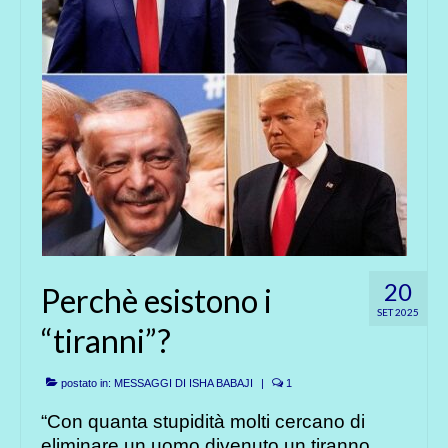
20
Perchè esistono i
SET 2025
“tiranni”?
postato in:
MESSAGGI DI ISHA BABAJI
|
1
“Con quanta stupidità molti cercano di
eliminare un uomo divenuto un tiranno