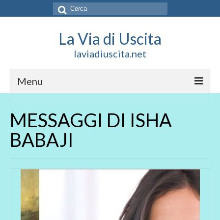
Cerca:
La Via di Uscita
laviadiuscita.net
Menu
HOME
MESSAGGI DI ISHA
CHI SIAMO
BABAJI
SOCIAL
SOSTIENICI
CONTATTI