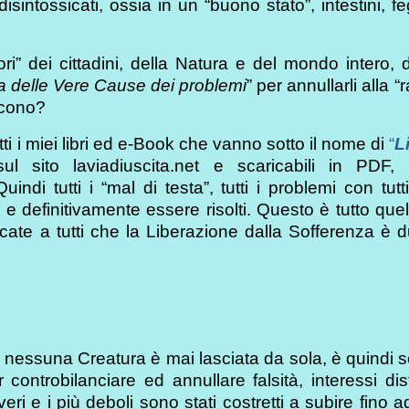
ntossicati, ossia in un “buono stato”, intestini, f
ri” dei cittadini, della Natura e del mondo intero,
delle Vere Cause dei problemi
” per annullarli alla “
scono?
ti i miei libri ed e-Book che vanno sotto il nome di
“
L
sul sito laviadiuscita.net e scaricabili in PDF,
ndi tutti i “mal di testa”, tutti i problemi con tutti
 definitivamente essere risolti. Questo è tutto que
ate a tutti che la Liberazione dalla Sofferenza è 
 nessuna Creatura è mai lasciata da sola, è quindi 
ntrobilanciare ed annullare falsità, interessi distr
veri e i più deboli sono stati costretti a subire fino a