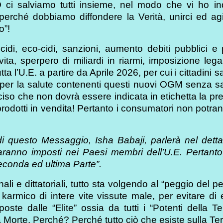
 O ci salviamo tutti insieme, nel modo che vi ho in
perché dobbiamo diffondere la Verità, unirci ed agi
o”!
di, eco-cidi, sanzioni, aumento debiti pubblici e p
ta, sperpero di miliardi in riarmi, imposizione lega
a l’U.E. a partire da Aprile 2026, per cui i cittadini 
i per la salute contenenti questi nuovi OGM senza s
iso che non dovrà essere indicata in etichetta la p
rodotti in vendita! Pertanto i consumatori non potra
 questo Messaggio, Isha Babaji, parlerà nel dettag
nno imposti nei Paesi membri dell’U.E. Pertanto,
Seconda ed ultima Parte”.
li e dittatoriali, tutto sta volgendo al “peggio del p
armico di intere vite vissute male, per evitare di 
oste dalle “Elite” ossia da tutti i “Potenti della Te
a Morte. Perché? Perché tutto ciò che esiste sulla Ter