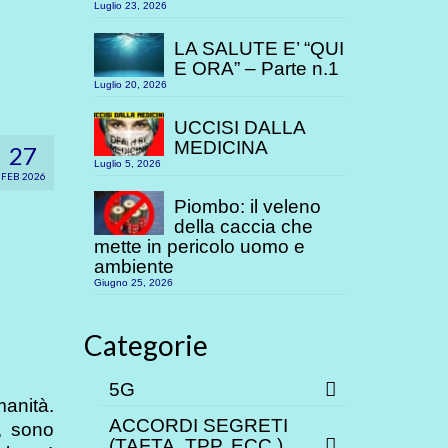
Luglio 23, 2026
LA SALUTE E’ “QUI
E ORA” – Parte n.1
Luglio 20, 2026
UCCISI DALLA
MEDICINA
27
Luglio 5, 2026
FEB 2026
Piombo: il veleno
della caccia che
mette in pericolo uomo e
ambiente
Giugno 25, 2026
Categorie
5G
anità.
ACCORDI SEGRETI
, sono
(TAFTA, TPP. ECC.)