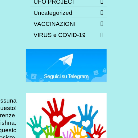
UFO PROJECT
Uncategorized
VACCINAZIONI
VIRUS e COVID-19
ssuna
uesto!
erenze,
ishna,
questo
esiste,