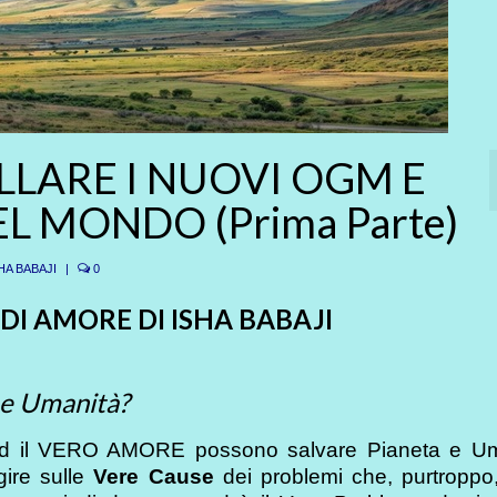
LARE I NUOVI OGM E
L MONDO (Prima Parte)
HA BABAJI
|
0
DI AMORE DI ISHA BABAJI
 e Umanità?
 il VERO AMORE possono salvare Pianeta e Um
ire sulle
Vere Cause
dei problemi che, purtroppo