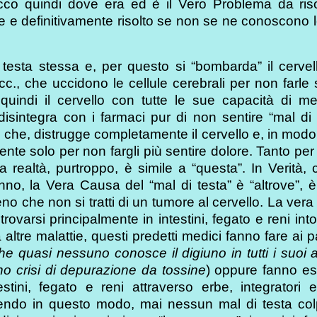
Ecco quindi dove era ed è il Vero Problema da riso
e definitivamente risolto se non se ne conoscono l
a testa stessa e, per questo si “bombarda” il cerve
cc., che uccidono le cellule cerebrali per non farle 
 quindi il cervello con tutte le sue capacità di me
i disintegra con i farmaci pur di non sentire “mal di 
che, distrugge completamente il cervello e, in modo
ziente solo per non fargli più sentire dolore. Tanto per 
a realtà, purtroppo, è simile a “questa”. In Verità,
 sanno, la Vera Causa del “mal di testa” è “altrove”, 
o che non si tratti di un tumore al cervello. La ver
trovarsi principalmente in intestini, fegato e reni into
 altre malattie, questi predetti medici fanno fare ai p
 quasi nessuno conosce il digiuno in tutti i suoi a
no crisi di depurazione da tossine
) oppure fanno es
stini, fegato e reni attraverso erbe, integratori e
 Agendo in questo modo, mai nessun mal di testa col