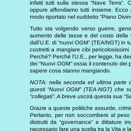
infatti tutti sulla stessa “Nave Terra”.
oppure affondiamo tutti insieme. Ecco 
modo riportato nel suddetto “Piano Divin
Tutto sta volgendo verso guerre, genoci
aumento delle tasse e del costo della vi
dall’U.E. di “nuovi OGM” (TEA/NGT) in tutt
costretti a mangiare cibi pericolosissim
Perché? Perché l’U.E., per legge, ha dec
dei “Nuovi OGM” ossia il contenuto dei p
sapere cosa stanno mangiando.
NOTA: nella seconda ed ultima parte di
questi “Nuovi OGM” (TEA-NGT) che sara
“collegati”. A breve uscirà questa sua “
Grazie a queste politiche assurde, crimina
Pertanto, per non soccombere al peso k
distrutti da “governance” e dittature imp
necessario fare una scelta tra la Vita e l