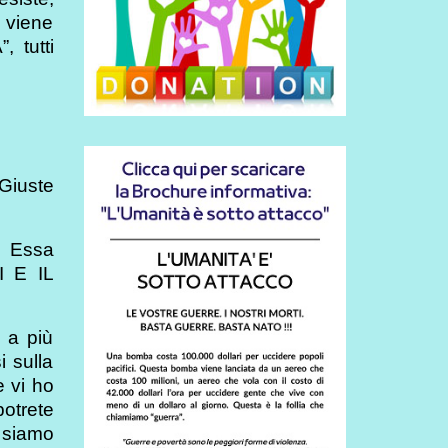
 viene
 tutti
Giuste
. Essa
 E IL
 a più
i sulla
e vi ho
potrete
o siamo