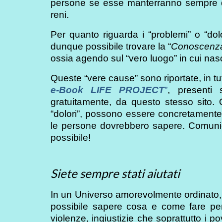
persone se esse manterranno sempre disi
reni.
Per quanto riguarda i “problemi” o “dolo
dunque possibile trovare la “
Conoscenza 
ossia agendo sul “vero luogo” in cui na
Queste “vere cause” sono riportate, in tut
e-Book LIFE PROJECT
”
, presenti 
gratuitamente, da questo stesso sito. Qui
“dolori”, possono essere concretamente e
le persone dovrebbero sapere. Comunic
possibile!
Siete sempre stati aiutati
In un Universo amorevolmente ordinato,
possibile sapere cosa e come fare per co
violenze, ingiustizie che soprattutto i po