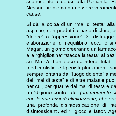
sconosciute a quasi tutta l’Umanità. 
Nessun problema può essere veramente 
cause.
Si dà la colpa di un “mal di testa” all
aspirine, con prodotti a base di cloro, e
“dolore” o “oppressione”. Si distrugge
elaborazione, di riequilibrio, ecc., lo s
Magari, un giorno creeranno un farmaco 
alla “ghigliottina” “stacca la testa” al pa
su. Ma c’è ben poco da ridere. Infatti l
medici olistici e Igienisti plurilaureati
sempre lontana dal “luogo dolente” a men
del “mal di testa” e di altre malattie può 
per cui, per guarire dal mal di testa e da
un “digiuno controllato”
(dal momento che
con le sue crisi di eliminazione, che so
una profonda disintossicazione di inte
disintossicanti, ed “il gioco è fatto”.