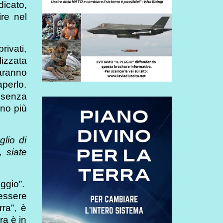
dicato,
re nel
rivati,
lizzata
saranno
aperlo.
resenza
nno più
lio di
 siate
eggio”.
essere
rra”, è
ra è in