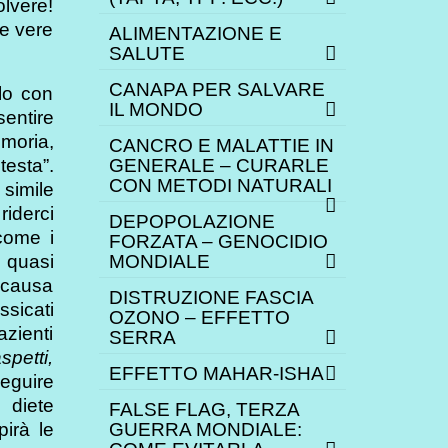
lvere!
e vere
ALIMENTAZIONE E
SALUTE
CANAPA PER SALVARE
llo con
IL MONDO
sentire
moria,
CANCRO E MALATTIE IN
testa”.
GENERALE – CURARLE
CON METODI NATURALI
 simile
riderci
DEPOPOLAZIONE
 come i
FORZATA – GENOCIDIO
è quasi
MONDIALE
a causa
DISTRUZIONE FASCIA
ssicati
OZONO – EFFETTO
azienti
SERRA
spetti,
EFFETTO MAHAR-ISHA
eguire
 diete
FALSE FLAG, TERZA
pirà le
GUERRA MONDIALE: