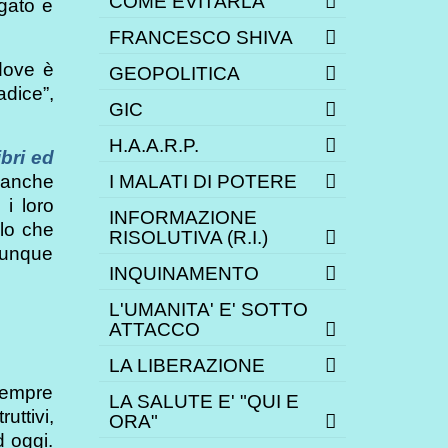
COME EVITARLA
egato e
FRANCESCO SHIVA
 dove è
GEOPOLITICA
radice”,
GIC
H.A.A.R.P.
ibri ed
 anche
I MALATI DI POTERE
 i loro
INFORMAZIONE
llo che
RISOLUTIVA (R.I.)
dunque
INQUINAMENTO
L'UMANITA' E' SOTTO
ATTACCO
LA LIBERAZIONE
sempre
LA SALUTE E' "QUI E
uttivi,
ORA"
d oggi.