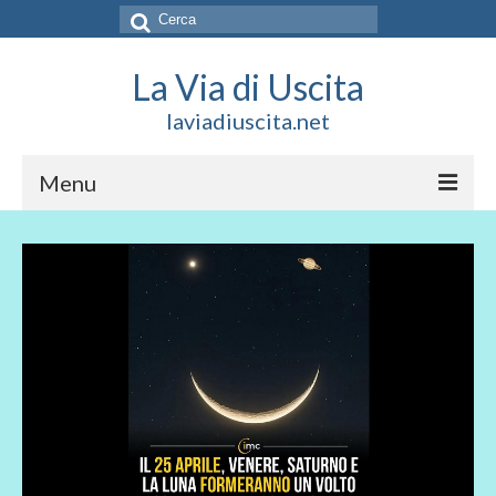
Cerca:
La Via di Uscita
laviadiuscita.net
Menu
HOME
CHI SIAMO
SOCIAL
SOSTIENICI
CONTATTI