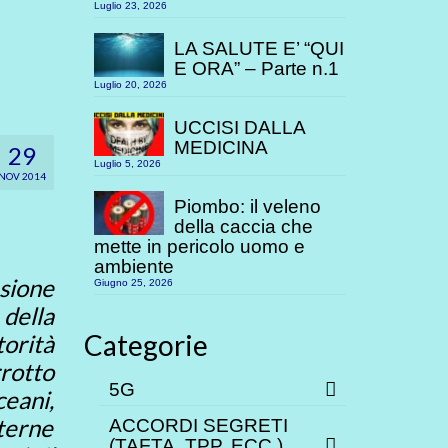
Luglio 23, 2026
LA SALUTE E’ “QUI
E ORA” – Parte n.1
Luglio 20, 2026
UCCISI DALLA
MEDICINA
29
Luglio 5, 2026
NOV 2014
Piombo: il veleno
della caccia che
mette in pericolo uomo e
ambiente
sione
Giugno 25, 2026
 della
Categorie
torità
rrotto
5G
ceani,
terne
ACCORDI SEGRETI
(TAFTA, TPP. ECC.)