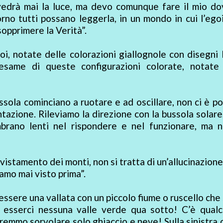
edrà mai la luce, ma devo comunque fare il mio do
orno tutti possano leggerla, in un mondo in cui l’eg
sopprimere la Verità”.
i, notate delle colorazioni giallognole con disegni l
 esame di queste configurazioni colorate, notate
sola cominciano a ruotare e ad oscillare, non ci è po
tazione. Rileviamo la direzione con la bussola solare
mbrano lenti nel rispondere e nel funzionare, ma n
vistamento dei monti, non si tratta di un’allucinazione
mo mai visto prima”.
ssere una vallata con un piccolo fiume o ruscello che
 esserci nessuna valle verde qua sotto! C’è qualc
mmo sorvolare solo ghiaccio e neve! Sulla sinistra 