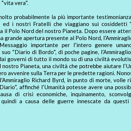
 “vita vera”.
 molto probabilmente la più importante testimonianz
 ed i nostri Fratelli che viaggiano sui cosiddetti
va il Polo Nord del nostro Pianeta. Dopo essere atter
na grande apertura presente al Polo Nord, l’Ammiragl
n Messaggio importante per l’intero genere uman
 suo “Diario di Bordo”, di poche pagine, l’Ammiraglio
i governi di tutto il mondo su di una civiltà evoluti
el nostro Pianeta, una civiltà che potrebbe aiutare l’
bero avvenire sulla Terra per le predette ragioni. Non
l’Ammiraglio Richard Byrd, in punto di morte, volle r
Diario”, affinché l’Umanità potesse avere una possibi
ausa di crisi economiche, inquinamento, sconvolg
i, quindi a causa delle guerre innescate da questi