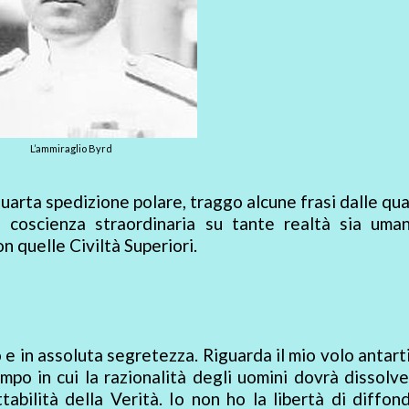
L’ammiraglio Byrd
quarta spedizione polare, traggo alcune frasi dalle qual
a coscienza straordinaria su tante realtà sia uma
n quelle Civiltà Superiori.
e in assoluta segretezza. Riguarda il mio volo antart
po in cui la razionalità degli uomini dovrà dissolve
ttabilità della Verità. Io non ho la libertà di diffon