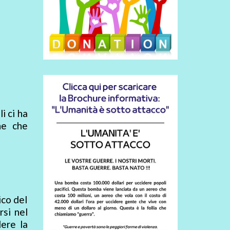
i ci ha
ne che
ico del
rsi nel
dere la