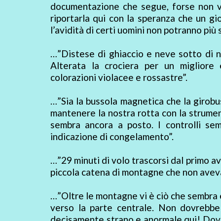
documentazione che segue, forse non v
riportarla qui con la speranza che un gi
l’avidità di certi uomini non potranno più 
…”Distese di ghiaccio e neve sotto di no
Alterata la crociera per un migliore
colorazioni violacee e rossastre”.
…”Sia la bussola magnetica che la girobus
mantenere la nostra rotta con la strumen
sembra ancora a posto. I controlli se
indicazione di congelamento”.
…”29 minuti di volo trascorsi dal primo av
piccola catena di montagne che non aveva
…”Oltre le montagne vi è ciò che sembra e
verso la parte centrale. Non dovrebbe
decisamente strano e anormale qui! Dovre