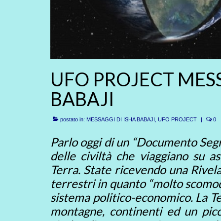
UFO PROJECT MESSA
BABAJI
postato in:
MESSAGGI DI ISHA BABAJI
,
UFO PROJECT
|
0
Parlo oggi di un “Documento Seg
delle civiltà che viaggiano su as
Terra. State ricevendo una Rivela
terrestri in quanto “molto scomod
sistema politico-economico. La Ter
montagne, continenti ed un picc