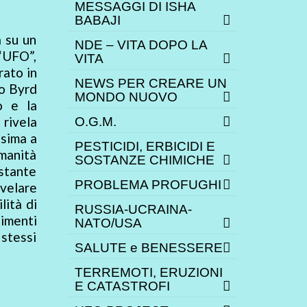
MESSAGGI DI ISHA
BABAJI
a su un
NDE – VITA DOPO LA
 “UFO”,
VITA
rato in
NEWS PER CREARE UN
io Byrd
MONDO NUOVO
o e la
 rivela
O.G.M.
ssima a
PESTICIDI, ERBICIDI E
Umanità
SOSTANZE CHIMICHE
ostante
PROBLEMA PROFUGHI
ivelare
lità di
RUSSIA-UCRAINA-
imenti
NATO/USA
 stessi
SALUTE e BENESSERE
TERREMOTI, ERUZIONI
E CATASTROFI