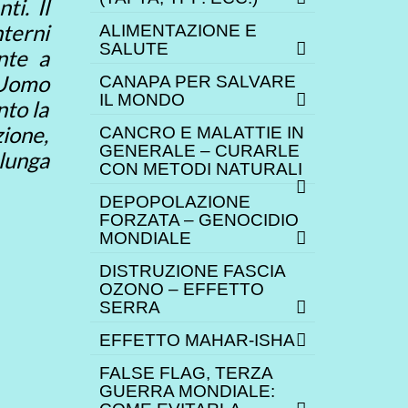
ti. Il
nterni
ALIMENTAZIONE E
SALUTE
nte a
’Uomo
CANAPA PER SALVARE
IL MONDO
nto la
zione,
CANCRO E MALATTIE IN
GENERALE – CURARLE
 lunga
CON METODI NATURALI
DEPOPOLAZIONE
FORZATA – GENOCIDIO
MONDIALE
DISTRUZIONE FASCIA
OZONO – EFFETTO
SERRA
EFFETTO MAHAR-ISHA
FALSE FLAG, TERZA
GUERRA MONDIALE: