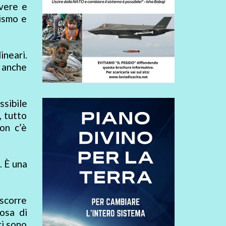
vere e
oismo e
ineari.
 anche
ssibile
, tutto
on c’è
. È una
 scorre
osa di
ci sono