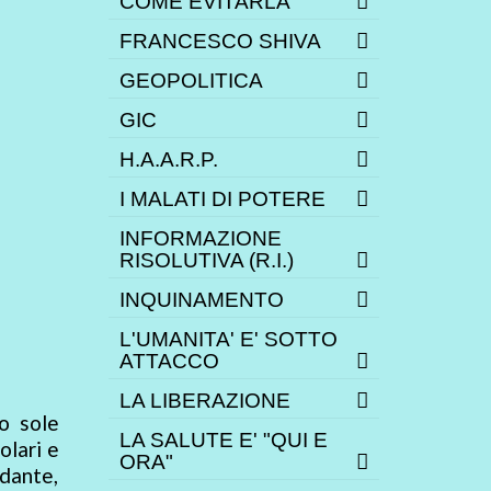
COME EVITARLA
FRANCESCO SHIVA
GEOPOLITICA
GIC
H.A.A.R.P.
I MALATI DI POTERE
INFORMAZIONE
RISOLUTIVA (R.I.)
INQUINAMENTO
L'UMANITA' E' SOTTO
ATTACCO
LA LIBERAZIONE
lo sole
LA SALUTE E' "QUI E
olari e
ORA"
ndante,