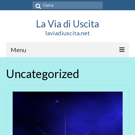
Cerca:
La Via di Uscita
laviadiuscita.net
Menu
HOME
Uncategorized
CHI SIAMO
SOCIAL
SOSTIENICI
CONTATTI