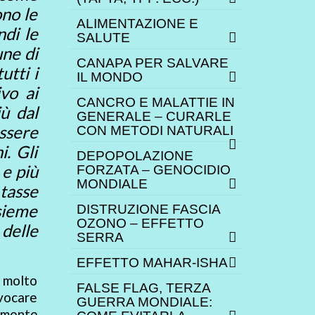
ono le
ALIMENTAZIONE E
di le
SALUTE
ne di
CANAPA PER SALVARE
utti i
IL MONDO
vo ai
CANCRO E MALATTIE IN
ù dal
GENERALE – CURARLE
ssere
CON METODI NATURALI
i. Gli
DEPOPOLAZIONE
 e più
FORZATA – GENOCIDIO
MONDIALE
 tasse
sieme
DISTRUZIONE FASCIA
OZONO – EFFETTO
delle
SERRA
EFFETTO MAHAR-ISHA
o molto
FALSE FLAG, TERZA
vocare
GUERRA MONDIALE:
camente