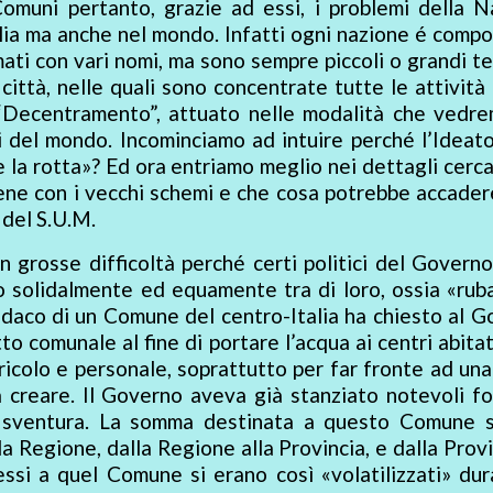
Comuni pertanto, grazie ad essi, i problemi della N
talia ma anche nel mondo. Infatti ogni nazione é comp
ati con vari nomi, ma sono sempre piccoli o grandi ter
 città, nelle quali sono concentrate tutte le attivit
 “Decentramento”, attuato nelle modalità che vedre
i del mondo. Incominciamo ad intuire perché l’Ideat
e la rotta»? Ed ora entriamo meglio nei dettagli cerc
ne con i vecchi schemi e che cosa potrebbe accadere
 del S.U.M.
in grosse difficoltà perché certi politici del Governo
o solidalmente ed equamente tra di loro, ossia «ruba
ndaco di un Comune del centro-Italia ha chiesto al 
 comunale al fine di portare l’acqua ai centri abitat
gricolo e personale, soprattutto per far fronte ad un
a creare. Il Governo aveva già stanziato notevoli f
a sventura. La somma destinata a questo Comune s
a Regione, dalla Regione alla Provincia, e dalla Provi
ssi a quel Comune si erano così «volatilizzati» dur