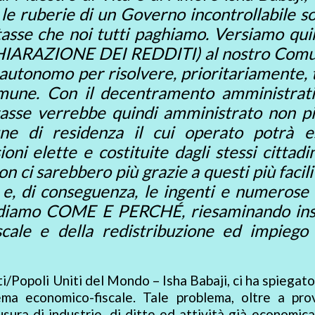
e le ruberie di un Governo incontrollabile s
asse che noi tutti paghiamo. Versiamo quin
ICHIARAZIONE DEI REDDITI) al nostro Comu
autonomo per risolvere, prioritariamente, t
omune. Con il decentramento amministrati
tasse verrebbe quindi amministrato non pi
 di residenza il cui operato potrà e
ni elette e costituite dagli stessi cittadin
n ci sarebbero più grazie a questi più facili
) e, di conseguenza, le ingenti e numerose
Vediamo COME E PERCHÉ, riesaminando in
iscale e della redistribuzione ed impiego 
ti/Popoli Uniti del Mondo – Isha Babaji, ci ha spiegat
ma economico-fiscale. Tale problema, oltre a pro
iusura di industrie, di ditte ed attività già economi