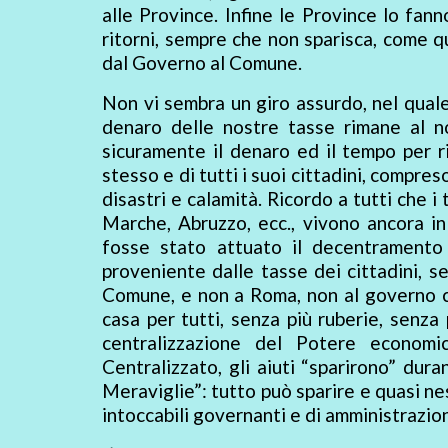
alle Province. Infine le Province lo fan
ritorni, sempre che non sparisca, come q
dal Governo al Comune.
Non vi sembra un giro assurdo, nel quale
denaro delle nostre tasse rimane al 
sicuramente il denaro ed il tempo per 
stesso e di tutti i suoi cittadini, compreso
disastri e calamità. Ricordo a tutti che i t
Marche, Abruzzo, ecc., vivono ancora i
fosse stato attuato il decentramento 
proveniente dalle tasse dei cittadini, s
Comune, e non a Roma, non al governo 
casa per tutti, senza più ruberie, senza 
centralizzazione del Potere econo
Centralizzato, gli aiuti “sparirono” duran
Meraviglie”: tutto può sparire e quasi nes
intoccabili governanti e di amministrazion