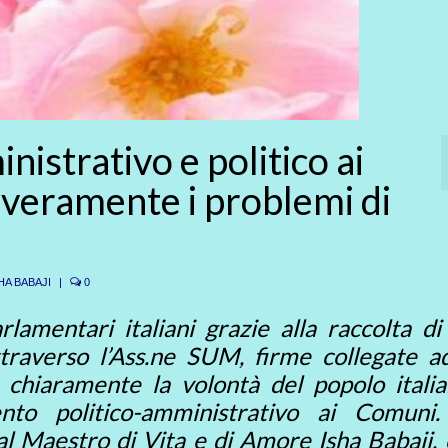
strativo e politico ai
 veramente i problemi di
HA BABAJI
|
0
lamentari italiani grazie alla raccolta di
attraverso l’Ass.ne SUM, firme collegate a
 chiaramente la volontà del popolo italia
to politico-amministrativo ai Comuni.
l Maestro di Vita e di Amore Isha Babaji,