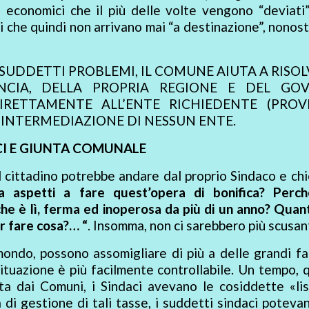
 economici che il più delle volte vengono “deviati”
i che quindi non arrivano mai “a destinazione”, nonost
 SUDDETTI PROBLEMI, IL COMUNE AIUTA A RISOL
NCIA, DELLA PROPRIA REGIONE E DEL GO
RETTAMENTE ALL’ENTE RICHIEDENTE (PROVI
’INTERMEDIAZIONE DI NESSUN ENTE.
CI E GIUNTA COMUNALE
l cittadino potrebbe andare dal proprio Sindaco e ch
a aspetti a fare quest’opera di bonifica? Perch
e è lì, ferma ed inoperosa da più di un anno? Quant
r fare cosa?… “
. Insomma, non ci sarebbero più scusant
 mondo, possono assomigliare di più a delle grandi fa
situazione è più facilmente controllabile. Un tempo,
ta dai Comuni, i Sindaci avevano le cosiddette «li
 di gestione di tali tasse, i suddetti sindaci poteva