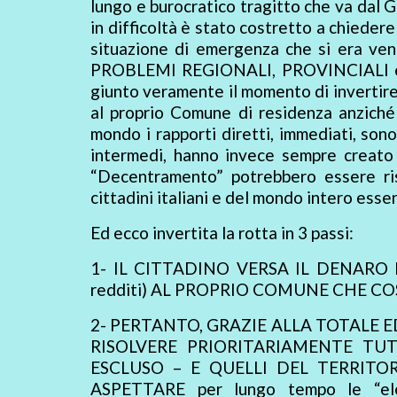
lungo e burocratico tragitto che va dal 
in difficoltà è stato costretto a chiedere
situazione di emergenza che si era ve
PROBLEMI REGIONALI, PROVINCIALI e 
giunto veramente il momento di invertire l
al proprio Comune di residenza anzich
mondo i rapporti diretti, immediati, sono 
intermedi, hanno invece sempre creato p
“Decentramento” potrebbero essere risol
cittadini italiani e del mondo intero esse
Ed ecco invertita la rotta in 3 passi:
1- IL CITTADINO VERSA IL DENARO DEL
redditi) AL PROPRIO COMUNE CHE CO
2- PERTANTO, GRAZIE ALLA TOTALE E
RISOLVERE PRIORITARIAMENTE TUT
ESCLUSO – E QUELLI DEL TERRIT
ASPETTARE per lungo tempo le “ele