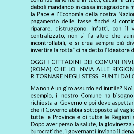
deboli mandando in cassa integrazione mi
la Pace e l’Economia della nostra Nazion
pagamento delle tasse finché si conti
riparare, distruggono. Infatti, con 
centralizzato, non si fa altro che au
incontrollabili, e si crea sempre più di
invertire la rotta” ci ha detto l’Ideatore
OGGI I CITTADINI DEI COMUNI INV
(ROMA) CHE LO INVIA ALLE REGION
RITORNARE NEGLI STESSI PUNTI DAI 
Ma non è un giro assurdo ed inutile? Noi 
esempio, il nostro Comune ha bisogno 
richiesta al Governo e poi deve aspettar
che il Governo abbia sottoposto al vaglio i
tutte le Province e di tutte le Regioni 
Dopo aver perso la salute, la giovinezza e
burocratiche, i governanti inviano il dena