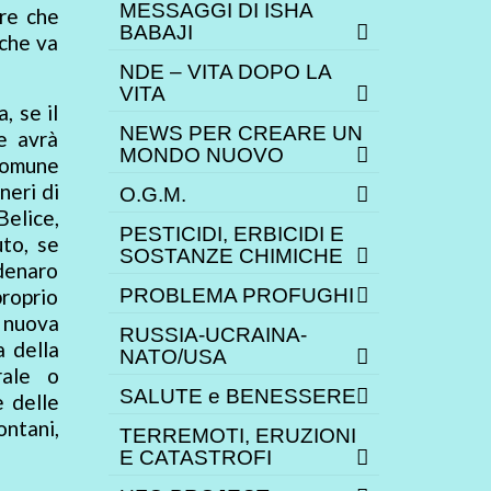
MESSAGGI DI ISHA
pre che
BABAJI
 che va
NDE – VITA DOPO LA
VITA
, se il
NEWS PER CREARE UN
e avrà
MONDO NUOVO
Comune
neri di
O.G.M.
Belice,
PESTICIDI, ERBICIDI E
to, se
SOSTANZE CHIMICHE
denaro
proprio
PROBLEMA PROFUGHI
 nuova
RUSSIA-UCRAINA-
a della
NATO/USA
rale o
SALUTE e BENESSERE
e delle
ontani,
TERREMOTI, ERUZIONI
E CATASTROFI