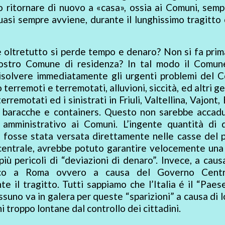
no ritornare di nuovo a «casa», ossia ai Comuni, sem
uasi sempre avviene, durante il lunghissimo tragitto
 oltretutto si perde tempo e denaro? Non si fa prima
nostro Comune di residenza? In tal modo il Comun
risolvere immediatamente gli urgenti problemi del 
 terremoti e terremotati, alluvioni, siccità, ed altri ge
erremotati ed i sinistrati in Friuli, Valtellina, Vajont, 
n baracche e containers. Questo non sarebbe accadu
amministrativo ai Comuni. L’ingente quantità di 
e fosse stata versata direttamente nelle casse del 
centrale, avrebbe potuto garantire velocemente una
più pericoli di “deviazioni di denaro”. Invece, a caus
mico a Roma ovvero a causa del Governo Cent
te il tragitto. Tutti sappiamo che l’Italia é il “Paes
suno va in galera per queste “sparizioni” a causa di l
i troppo lontane dal controllo dei cittadini.