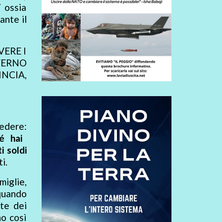
 ossia
ante il
VERE I
VERNO
NCIA,
iedere:
é hai
i soldi
i.
miglie,
 quando
ste dei
no così