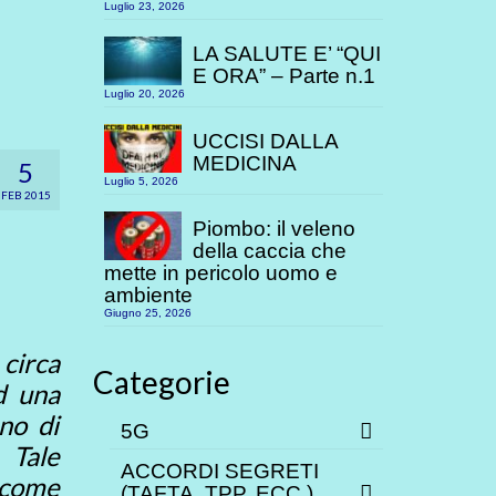
Luglio 23, 2026
LA SALUTE E’ “QUI
E ORA” – Parte n.1
Luglio 20, 2026
UCCISI DALLA
MEDICINA
5
Luglio 5, 2026
FEB 2015
Piombo: il veleno
della caccia che
mette in pericolo uomo e
ambiente
Giugno 25, 2026
 circa
Categorie
d una
no di
5G
 Tale
ACCORDI SEGRETI
 come
(TAFTA, TPP. ECC.)