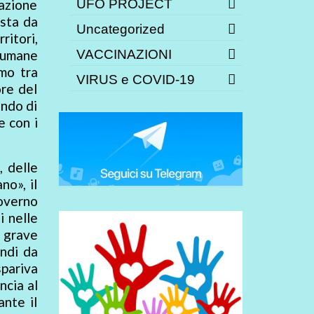
azione
UFO PROJECT
osta da
Uncategorized
ritori,
à umane
VACCINAZIONI
mo tra
VIRUS e COVID-19
ore del
ando di
 con i
, delle
no», il
Governo
i nelle
a grave
ondi da
pariva
ncia al
ante il