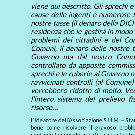
viene qui descritto. Gli sprechi 
cause delle ingenti e numerose t
nostre tasse (il denaro della D
residenza che le gestirà in modo 
problemi dei cittadini e del C
Comuni, il denaro delle nostre 
Governo ma dal nostro Comune
controllato da apposite commissio
sprechi e le ruberie al Governo no
ravvicinati controlli (al Comune
verrebbero ridotte di molto. 
l’intero sistema del prelievo f
risorse…
L’Ideatore dell’Associazione S.U.M. – Sta
bene come risolvere il gravoso proble
continue lamentele in tutti, causa la ch