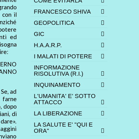
COME EVITARLA
egrando
FRANCESCO SHIVA
 con il
nziché
GEOPOLITICA
potere
GIC
nti ed
bisogna
H.A.A.R.P.
ire:
I MALATI DI POTERE
VERNO
INFORMAZIONE
FANNO
RISOLUTIVA (R.I.)
INQUINAMENTO
 Se, ad
L'UMANITA' E' SOTTO
 farne
ATTACCO
o, dopo
ani, di
LA LIBERAZIONE
«dare».
LA SALUTE E' "QUI E
gaggini
ORA"
inviano