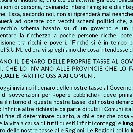
lioni di persone, rovinando intere famiglie e disint
e. Essa, secondo noi, non si riprenderà mai neanche
nuerà ad operare con vecchi schemi politici che, a
il vecchio schema basato su di un governo e un 
mentare la ricchezza a poche persone ricche, pote
visione tra ricchi e poveri. “Finché si è in tempo 
 del S.U.M., ed ora vi spieghiamo che cosa intendesse d
IANO IL DENARO DELLE PROPRIE TASSE AL GO
I, CHE LO INVIANO ALLE PROVINCIE CHE LO 
QUALI È PARTITO OSSIA AI COMUNI.
oggi inviamo il denaro delle nostre tasse al Governo.
di sovvenzioni per «opere pubbliche», deve prima
e il ritorno di queste nostre tasse, del nostro denar
nfinite altre richieste da parte di tutti i Comuni itali
al fine di determinare quanto, a chi e per che cosa 
 la vita a causa di tutti questi infiniti conteggi e lun
ro delle nostre tasse alle Regioni. Le Regioni poi lo 