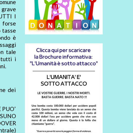
 Comune
a grave
UTTI I
 forse
o tasse
ondo è
assaggi
on tale
tutti i
ni.
ne dei
E PUO’
SSUNO
DOVER
trale)