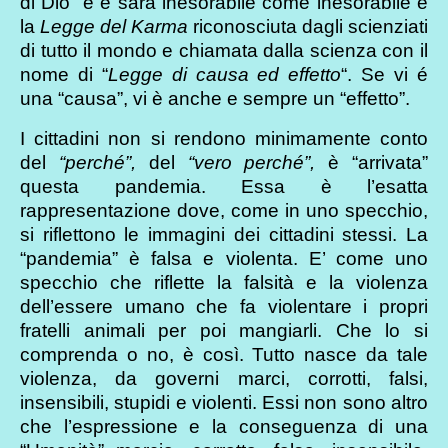
di Dio” è e sarà inesorabile come inesorabile è
la
Legge del Karma
riconosciuta dagli scienziati
di tutto il mondo e chiamata dalla scienza con il
nome di “
Legge di causa ed effetto
“. Se vi é
una “causa”, vi è anche e sempre un “effetto”.
I cittadini non si rendono minimamente conto
del
“perché”,
del
“vero perché”,
è “arrivata”
questa pandemia. Essa è l’esatta
rappresentazione dove, come in uno specchio,
si riflettono le immagini dei cittadini stessi. La
“pandemia” è falsa e violenta. E’ come uno
specchio che riflette la falsità e la violenza
dell’essere umano che fa violentare i propri
fratelli animali per poi mangiarli. Che lo si
comprenda o no, è così. Tutto nasce da tale
violenza, da governi marci, corrotti, falsi,
insensibili, stupidi e violenti. Essi non sono altro
che l’espressione e la conseguenza di una