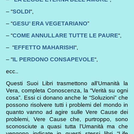
– “
SOLDI
“,
– “
GESU’ ERA VEGETARIANO
”
– “
COME ANNULLARE TUTTE LE PAURE
“,
– “
EFFETTO MAHARISHI
“,
– “
IL PERDONO CONSAPEVOLE
“,
ecc..
Questi Suoi Libri trasmettono all’Umanità la
Vera, completa Conoscenza, la “Verità su ogni
cosa”. Essi ci donano anche le “Soluzioni” che
possono risolvere tutti i problemi del mondo in
quanto vanno ad agire sulle Vere Cause dei
problemi, Vere Cause che, purtroppo, sono
sconosciute a quasi tutta l’Umanità ma che
vengono indicate in questi stessi libri “Life