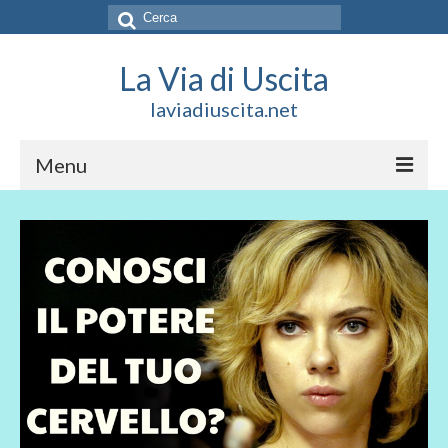
Cerca:
La Via di Uscita
laviadiuscita.net
Menu
HOME
CHI SIAMO
SOCIAL
SOSTIENICI
CONTATTI