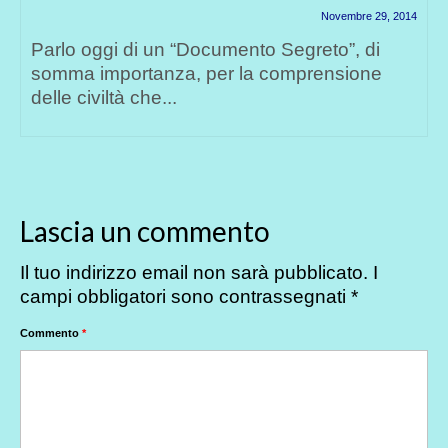
pericolo!
Luglio 24, 2018
La nostra Associazione S.U.M. – Stati/Popoli
Uniti del Mondo dal 1990 si adopera per
aiutare...
Lascia un commento
Il tuo indirizzo email non sarà pubblicato.
I
campi obbligatori sono contrassegnati
*
Commento
*