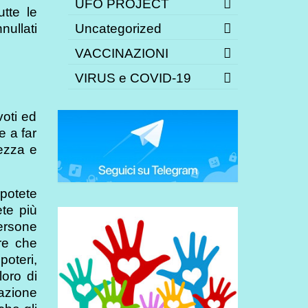
UFO PROJECT
utte le
Uncategorized
nullati
VACCINAZIONI
VIRUS e COVID-19
voti ed
e a far
gezza e
 potete
ete più
persone
re che
poteri,
loro di
uazione