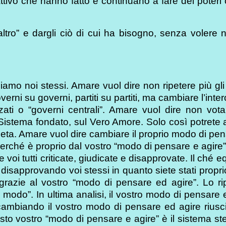
cattivo che hanno fatto e continuano a fare dei poteri 
altro” e dargli ciò di cui ha bisogno, senza volere n
amo noi stessi. Amare vuol dire non ripetere più gli
ni su governi, partiti su partiti, ma cambiare l’inter
zati o “governi centrali”. Amare vuol dire non votar
istema fondato, sul Vero Amore. Solo così potrete 
ianeta. Amare vuol dire cambiare il proprio modo di pe
erché è proprio dal vostro “modo di pensare e agire
 voi tutti criticate, giudicate e disapprovate. Il ché e
 disapprovando voi stessi in quanto siete stati propri
razie al vostro “modo di pensare ed agire”. Lo rip
odo”. In ultima analisi, il vostro modo di pensare 
cambiando il vostro modo di pensare ed agire riusci
sto vostro “modo di pensare e agire” è il sistema ste