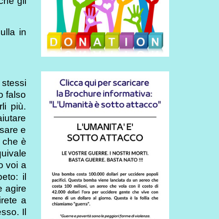
che gli
ulla in
 stessi
o falso
li più.
aiutare
nsare e
” che è
quivale
o voi a
eto: il
e agire
rete a
sso. Il