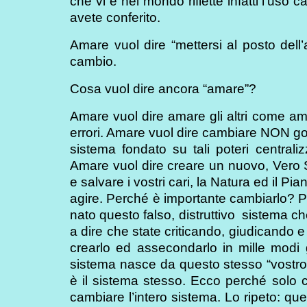
che vi è nel mondo riflette infatti l’uso 
avete conferito.
Amare vuol dire “mettersi al posto dell’
cambio.
Cosa vuol dire ancora “amare”?
Amare vuol dire amare gli altri come ami
errori. Amare vuol dire cambiare NON gover
sistema fondato su tali poteri centraliz
Amare vuol dire creare un nuovo, Vero S
e salvare i vostri cari, la Natura ed il P
agire. Perché è importante cambiarlo? P
nato questo falso, distruttivo sistema che
a dire che state criticando, giudicando e
crearlo ed assecondarlo in mille modi g
sistema nasce da questo stesso “vostro m
è il sistema stesso. Ecco perché solo 
cambiare l’intero sistema. Lo ripeto: que