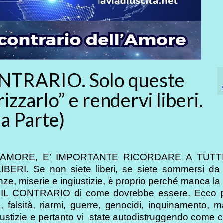
NTRARIO. Solo queste
zzarlo” e rendervi liberi.
ma Parte)
L’AMORE, E’ IMPORTANTE RICORDARE A TUTT
I. Se non siete liberi, se siete sommersi da 
enze, miserie e ingiustizie, è proprio perché manca la 
o IL CONTRARIO di come dovrebbe essere. Ecco 
e, falsità, riarmi, guerre, genocidi, inquinamento, ma
ngiustizie e pertanto vi state autodistruggendo come ci