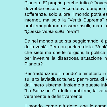
Pianeta. E’ proprio perché tutto è “roves
dovrebbe essere. Ricordatevi dunque ch
sofferenze, solo allora il mondo potrà e
internet, ma solo la “Verità Suprema” c
problemi potranno essere risolti, ma ciò 
“
Questa Verità sulla Terra
”!
Se nel mondo tutto sta peggiorando, è pro
della verità. Per non parlare della “Veri
che siete ma che le religioni, la politi
per invertire la disastrosa situazione n
Pianeta?
Per “raddrizzare il mondo” e rimetterlo in
sul sito laviadiuscita.net, per “Forza di
dall’intero sistema. Insieme a queste in
“La Soluzione” a tutti i problemi, la vera
veramente e definitivamente.
Il mondo, come già detto, che lo compre