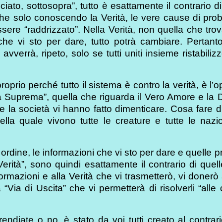
ciato, sottosopra”, tutto è esattamente il contrario 
e solo conoscendo la Verità, le vere cause di prob
ssere “raddrizzato”. Nella Verità, non quella che tro
he vi sto per dare, tutto potrà cambiare. Pertanto 
avverrà, ripeto, solo se tutti uniti insieme ristabili
prio perché tutto il sistema è contro la verità, è l’
tà Suprema”, quella che riguarda il Vero Amore e la D
ca e la società vi hanno fatto dimenticare. Cosa fare
ella quale vivono tutte le creature e tutte le nazi
 ordine, le informazioni che vi sto per dare e quelle p
 Verità”, sono quindi esattamente il contrario di quel
formazioni e alla Verità che vi trasmetterò, vi doner
 “Via di Uscita” che vi permetterà di risolverli “alle
ndiate o no, è stato da voi tutti creato al contrar