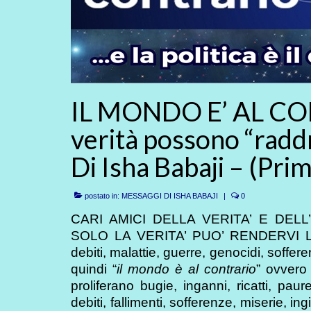
IL MONDO E’ AL CO
verità possono “raddri
Di Isha Babaji – (Pri
postato in:
MESSAGGI DI ISHA BABAJI
|
0
CARI AMICI DELLA VERITA’ E DEL
SOLO LA VERITA’ PUO’ RENDERVI LIBER
debiti, malattie, guerre, genocidi, soffer
quindi “
il mondo è al contrario
” ovver
proliferano bugie, inganni, ricatti, paur
debiti, fallimenti, sofferenze, miserie, i