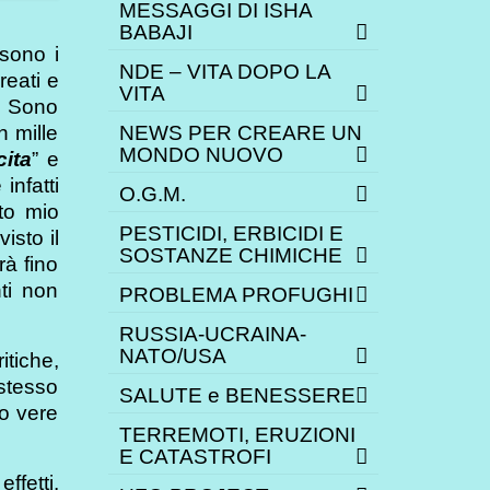
MESSAGGI DI ISHA
BABAJI
 sono i
NDE – VITA DOPO LA
reati e
VITA
? Sono
NEWS PER CREARE UN
n mille
MONDO NUOVO
cita
” e
 infatti
O.G.M.
to mio
PESTICIDI, ERBICIDI E
isto il
SOSTANZE CHIMICHE
à fino
nti non
PROBLEMA PROFUGHI
RUSSIA-UCRAINA-
NATO/USA
itiche,
 stesso
SALUTE e BENESSERE
ro vere
TERREMOTI, ERUZIONI
E CATASTROFI
ffetti.