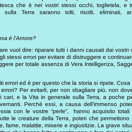
esca che è nei vostri stessi occhi, toglietela, e t
 sulla Terra saranno tolti, risolti, eliminati, an
cosa è l’Amore?
re vuol dire: riparare tutti i danni causati dai vostri 
gli stessi errori per evitare di distruggere e continuar
truggere per totale assenza di Vera Intelligenza, Sag
iti errori ed è per questo che la storia si ripete. Cosa
 errori? Per evitarli, per non sbagliare più, non dov
tri cari, e la Vita in generale sulla Terra, a poche 
governanti. Perché essi, a causa dell’immenso pote
ssia con le vostre “perle”, hanno acquisito totali 
tutte le creature della Terra, poteri che permettono 
, fame, malattie, miserie e ingiustizie. La grave sit