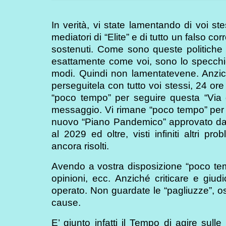
In verità, vi state lamentando di voi st
mediatori di “Elite” e di tutto un falso c
sostenuti. Come sono queste politiche 
esattamente come voi, sono lo specchio d
modi. Quindi non lamentatevene. Anzich
perseguitela con tutto voi stessi, 24 ore
“poco tempo” per seguire questa “Via 
messaggio. Vi rimane “poco tempo” per appl
nuovo “Piano Pandemico” approvato da 
al 2029 ed oltre, visti infiniti altri p
ancora risolti.
Avendo a vostra disposizione “poco tempo
opinioni, ecc. Anziché criticare e giudic
operato. Non guardate le “pagliuzze”, oss
cause.
E’ giunto infatti il Tempo di agire sull