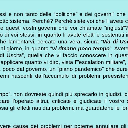
essi e non tanto delle “politiche” e dei governi” che
orrotto sistema. Perché? Perché siete voi che li avete c
e questi vostri governi che voi chiamate “ingiusti”
i voi stessi, in quanto li avete eletti e sostenuti i
é lamentarvi, cercate una vera, sicura “
Via di Us
 al giorno, in quanto “
vi rimane poco tempo
”. Avete
di Uscita”, quella che vi faccio conoscere in ques
icare quanto vi dirò, vista l’”escalation militare”, v
poco dal governo, un “piano pandemico” che durer
roblemi nascenti dall’accumulo di problemi preesiste
”, non dovreste quindi più sprecarlo in giudizi, cr
are l’operato altrui, criticate e giudicate il vostro
ia gli effetti nati dai problemi, ma guardatene le lo
e vere cause dei problemi per poterne annullare gli e