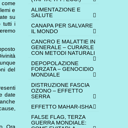
di come
ALIMENTAZIONE E
lemi e
SALUTE
vate su
tutti i
CANAPA PER SALVARE
zzeremo
IL MONDO
CANCRO E MALATTIE IN
GENERALE – CURARLE
opposto
CON METODI NATURALI
ivinità
 dunque
DEPOPOLAZIONE
FORZATA – GENOCIDIO
oni del
MONDIALE
DISTRUZIONE FASCIA
resenti
OZONO – EFFETTO
le date
SERRA
ò anche
EFFETTO MAHAR-ISHA
 cause,
FALSE FLAG, TERZA
GUERRA MONDIALE:
io. Ora