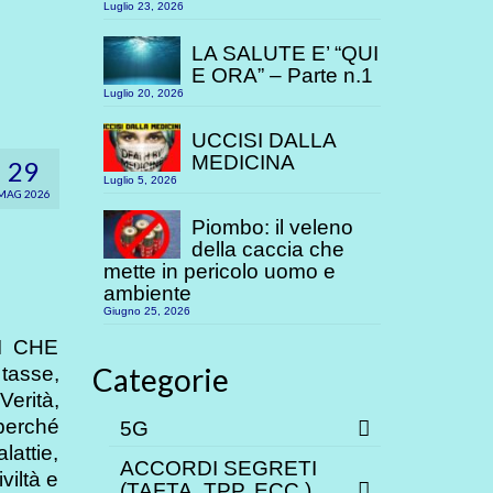
Luglio 23, 2026
LA SALUTE E’ “QUI
E ORA” – Parte n.1
Luglio 20, 2026
UCCISI DALLA
MEDICINA
29
Luglio 5, 2026
MAG 2026
Piombo: il veleno
della caccia che
mette in pericolo uomo e
ambiente
Giugno 25, 2026
I CHE
Categorie
tasse,
Verità,
perché
5G
lattie,
ACCORDI SEGRETI
viltà e
(TAFTA, TPP. ECC.)