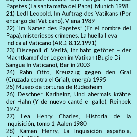
Papstes (La santa mafia del Papa), Munich 1998
21) Ledl Leopold, Im Auftrag des Vatikans (Por
encargo del Vaticano), Viena 1989
22) “Im Namen des Papstes” (En el nombre del
Papa), misteriosos crímenes. La huella lleva
indica al Vaticano (ARD, 8.12.1991)
23) Discepoli di Veritá, Ihr habt getötet – der
Machtkampf der Logen im Vatikan (Bugie Di
Sangue In Vaticano), Berlín 2003
24) Rahn Otto, Kreuzzug gegen den Gral
(Cruzada contra el Grial), energía 1995
25) Museo de torturas de Rüdesheim
26) Deschner Karlheinz, Und abermals krähte
der Hahn (Y de nuevo cantó el gallo), Reinbek
1972
27) Lea Henry Charles, Historia de la
Inquisición, tomo 1, Aalen 1980
28) Kamen Henry, La Inquisición española,