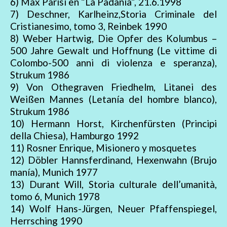
6) Max Parisi en “La Padania”, 21.6.1998
7) Deschner, Karlheinz,Storia Criminale del
Cristianesimo, tomo 3, Reinbek 1990
8) Weber Hartwig, Die Opfer des Kolumbus –
500 Jahre Gewalt und Hoffnung (Le vittime di
Colombo-500 anni di violenza e speranza),
Strukum 1986
9) Von Othegraven Friedhelm, Litanei des
Weißen Mannes (Letanía del hombre blanco),
Strukum 1986
10) Hermann Horst, Kirchenfürsten (Principi
della Chiesa), Hamburgo 1992
11) Rosner Enrique, Misionero y mosquetes
12) Döbler Hannsferdinand, Hexenwahn (Brujo
manía), Munich 1977
13) Durant Will, Storia culturale dell’umanità,
tomo 6, Munich 1978
14) Wolf Hans-Jürgen, Neuer Pfaffenspiegel,
Herrsching 1990