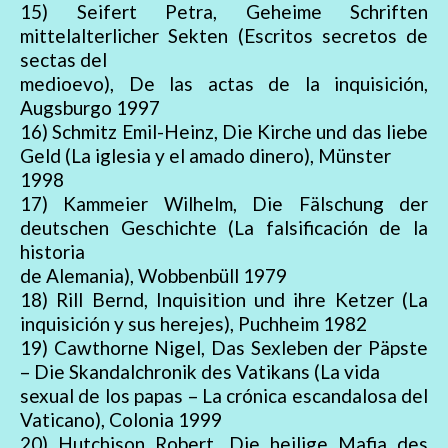
15) Seifert Petra, Geheime Schriften
mittelalterlicher Sekten (Escritos secretos de
sectas del
medioevo), De las actas de la inquisición,
Augsburgo 1997
16) Schmitz Emil-Heinz, Die Kirche und das liebe
Geld (La iglesia y el amado dinero), Münster
1998
17) Kammeier Wilhelm, Die Fälschung der
deutschen Geschichte (La falsificación de la
historia
de Alemania), Wobbenbüll 1979
18) Rill Bernd, Inquisition und ihre Ketzer (La
inquisición y sus herejes), Puchheim 1982
19) Cawthorne Nigel, Das Sexleben der Päpste
– Die Skandalchronik des Vatikans (La vida
sexual de los papas – La crónica escandalosa del
Vaticano), Colonia 1999
20) Hutchison Robert, Die heilige Mafia des