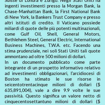
Suisse di Londra e Zurigo. Negli Stati Uniti ha
ingenti investimenti presso la Morgan Bank, la
Chase-Manhattan Bank, la First National Bank
di New York, la Bankers Trust Company e presso
altri istituti di credito. Il Vaticano possiede
miliardi di quote delle più potenti multinazionali,
come Gulf Oil, Shell, General Motors,
Bethlehem Steel, General Electric, International
Business Machines, T.W.A. etc. Facendo una
stima prudenziale, nei soli Stati Uniti tali quote
ammontano ad oltre 500 milioni di dollari.
In un documento pubblicato come parte
integrante di un prospetto informativo relativo
ad investimenti obbligazionari, l’arcidiocesi di
Boston ha stimato le sue risorse in
seicentotrentacinque milioni di dollari ($
635,891,004), vale a dire 9.9 volte le sue
passività. Questo significa un valore netto di
cinquecentosettantuno milioni di dollari ($