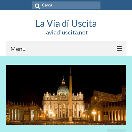
Cerca:
La Via di Uscita
laviadiuscita.net
Menu
HOME
CHI SIAMO
SOCIAL
SOSTIENICI
CONTATTI