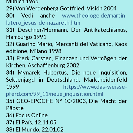
Munich 1965
29) Von Werdenberg Gottfried, Visión 2004
30) Vedi anche
www.theologe.de/martin-
lutero_jesus-de-nazareth.htm
31) Deschner/Hermann, Der Antikatechismus,
Hamburgo 1991
32) Guarino Mario, Mercanti del Vaticano, Kaos
editione, Milano 1998
33) Frerk Carsten, Finanzen und Vermögen der
Kirchen, Aschaffenburg 2002
34) Mynarek Hubertus, Die neue Inquisition,
Sektenjagd in Deutschland, Marktheidenfeld
1999
https://www.das-weisse-
pferd.com/99_11/neue_inquisition.html
35) GEO-EPOCHE Nº 10/2003, Die Macht der
Päpste
36) Focus Online
37) El País, 12.11.05
38) El Mundo, 22.01.02