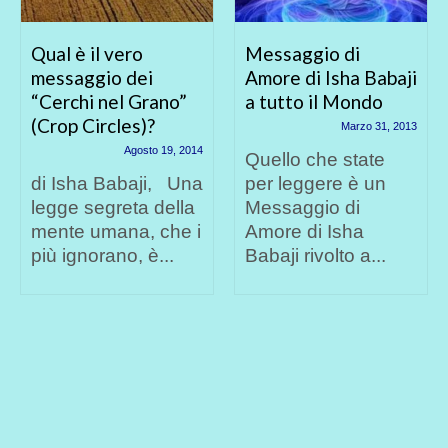
Messaggio di
LA SPADA NELLA
Amore di Isha Babaji
ROCCIA
a tutto il Mondo
Dicembre 3, 2014
Marzo 31, 2013
Isha Babaji spiega
Quello che state
come fare ad uscire
per leggere è un
dalle crisi
Messaggio di
economiche
Amore di Isha
mondiali ed interiori,
Babaji rivolto a...
da fallimenti,...