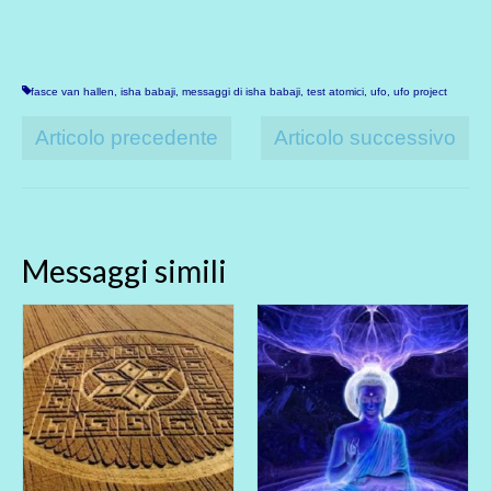
fasce van hallen
,
isha babaji
,
messaggi di isha babaji
,
test atomici
,
ufo
,
ufo project
Articolo precedente
Articolo successivo
Messaggi simili