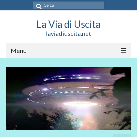
Cerca:
La Via di Uscita
laviadiuscita.net
Menu
HOME
CHI SIAMO
SOCIAL
SOSTIENICI
CONTATTI