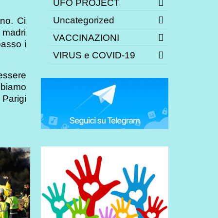
UFO PROJECT
Uncategorized
no. Ci
, madri
VACCINAZIONI
passo i
VIRUS e COVID-19
 essere
bbiamo
 Parigi