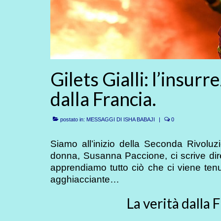
Gilets Gialli: l’insur
dalla Francia.
postato in:
MESSAGGI DI ISHA BABAJI
|
0
Siamo all’inizio della Seconda Rivolu
donna, Susanna Paccione, ci scrive diret
apprendiamo tutto ciò che ci viene te
agghiacciante…
La verità dalla 