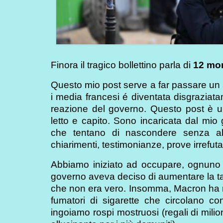
Finora il tragico bollettino parla di
12 mort
Questo mio post serve a far passare un s
i media francesi é diventata disgraziata
reazione del governo. Questo post è una
letto e capito. Sono incaricata dal mio 
che tentano di nascondere senza alc
chiarimenti, testimonianze, prove irrefutab
Abbiamo iniziato ad occupare, ognuno ne
governo aveva deciso di aumentare la tas
che non era vero. Insomma, Macron ha men
fumatori di sigarette che circolano c
ingoiamo rospi mostruosi (regali di mili