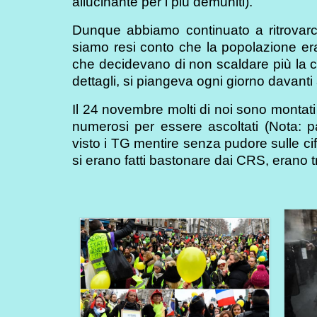
allucinante per i più demuniti).
Dunque abbiamo continuato a ritrovarc
siamo resi conto che la popolazione era a
che decidevano di non scaldare più la ca
dettagli, si piangeva ogni giorno davanti a
Il 24 novembre molti di noi sono montat
numerosi per essere ascoltati (Nota: p
visto i TG mentire senza pudore sulle cif
si erano fatti bastonare dai CRS, erano t