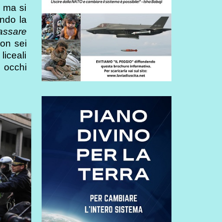
, ma si
ando la
assare
non sei
liceali
 occhi