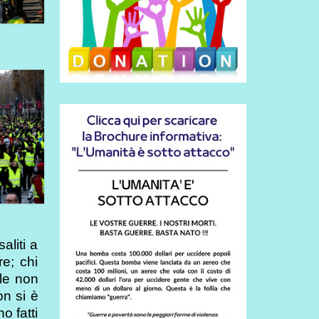
aliti a
re; chi
le non
on si è
o fatti