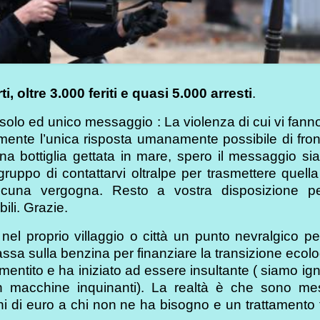
i, oltre 3.000 feriti e quasi 5.000 arresti
.
olo ed unico messaggio : La violenza di cui vi fann
mente l’unica risposta umanamente possibile di fron
 bottiglia gettata in mare, spero il messaggio sia
gruppo di contattarvi oltralpe per trasmettere quella
una vergogna. Resto a vostra disposizione per
ili. Grazie.
l proprio villaggio o città un punto nevralgico pe
sa sulla benzina per finanziare la transizione ecolog
tito e ha iniziato ad essere insultante ( siamo ign
on macchine inquinanti). La realtà è che sono me
oni di euro a chi non ne ha bisogno e un trattamento 