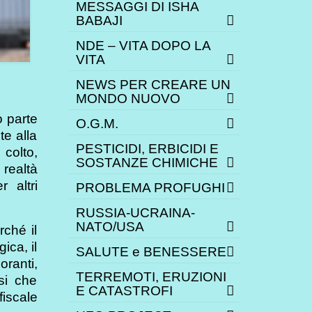
MESSAGGI DI ISHA
BABAJI
NDE – VITA DOPO LA
VITA
NEWS PER CREARE UN
MONDO NUOVO
o parte
O.G.M.
te alla
PESTICIDI, ERBICIDI E
 colto,
SOSTANZE CHIMICHE
 realtà
 altri
PROBLEMA PROFUGHI
RUSSIA-UCRAINA-
NATO/USA
rché il
ica, il
SALUTE e BENESSERE
oranti,
TERREMOTI, ERUZIONI
si che
E CATASTROFI
fiscale