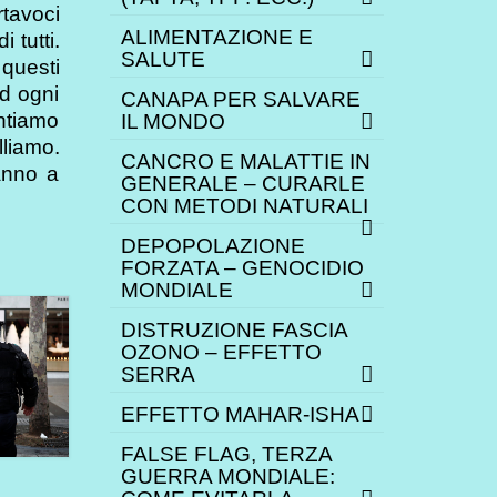
rtavoci
ALIMENTAZIONE E
 tutti.
SALUTE
questi
d ogni
CANAPA PER SALVARE
ontiamo
IL MONDO
lliamo.
CANCRO E MALATTIE IN
ranno a
GENERALE – CURARLE
CON METODI NATURALI
DEPOPOLAZIONE
FORZATA – GENOCIDIO
MONDIALE
DISTRUZIONE FASCIA
OZONO – EFFETTO
SERRA
EFFETTO MAHAR-ISHA
FALSE FLAG, TERZA
GUERRA MONDIALE: