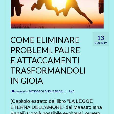
13
COME ELIMINARE
GEN 2019
PROBLEMI, PAURE
E ATTACCAMENTI
TRASFORMANDOLI
IN GIOIA
postato in:
MESSAGGI DI ISHA BABAJI
|
0
(Capitolo estratto dal libro “LA LEGGE
ETERNA DELL’AMORE” del Maestro Isha
Babaji) Com’è possibile evolversi, ovvero