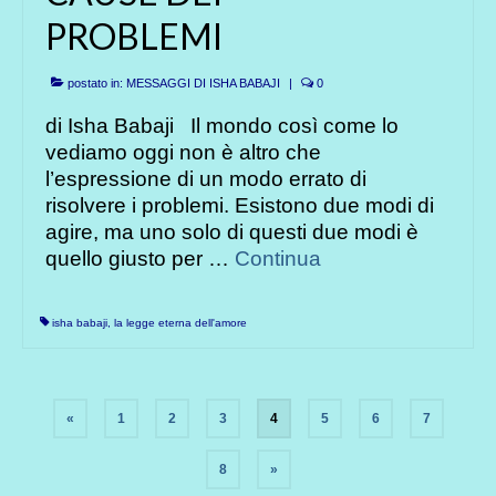
PROBLEMI
postato in:
MESSAGGI DI ISHA BABAJI
|
0
di Isha Babaji Il mondo così come lo
vediamo oggi non è altro che
l’espressione di un modo errato di
risolvere i problemi. Esistono due modi di
agire, ma uno solo di questi due modi è
quello giusto per …
Continua
isha babaji
,
la legge eterna dell'amore
Paginazione
«
1
2
3
4
5
6
7
degli
8
»