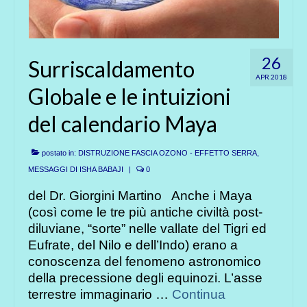
26
Surriscaldamento
APR 2018
Globale e le intuizioni
del calendario Maya
postato in:
DISTRUZIONE FASCIA OZONO - EFFETTO SERRA
,
MESSAGGI DI ISHA BABAJI
|
0
del Dr. Giorgini Martino Anche i Maya
(così come le tre più antiche civiltà post-
diluviane, “sorte” nelle vallate del Tigri ed
Eufrate, del Nilo e dell’Indo) erano a
conoscenza del fenomeno astronomico
della precessione degli equinozi. L’asse
terrestre immaginario …
Continua