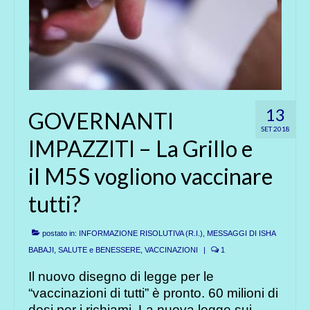
13
GOVERNANTI
SET 2018
IMPAZZITI – La Grillo e
il M5S vogliono vaccinare
tutti?
postato in:
INFORMAZIONE RISOLUTIVA (R.I.)
,
MESSAGGI DI ISHA
BABAJI
,
SALUTE e BENESSERE
,
VACCINAZIONI
|
1
Il nuovo disegno di legge per le
“vaccinazioni di tutti” è pronto. 60 milioni di
dosi per i richiami. La nuova legge sui