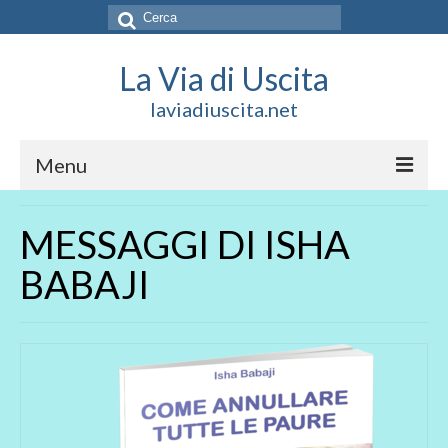
Cerca:
La Via di Uscita
laviadiuscita.net
Menu
HOME
MESSAGGI DI ISHA
CHI SIAMO
BABAJI
SOCIAL
SOSTIENICI
CONTATTI