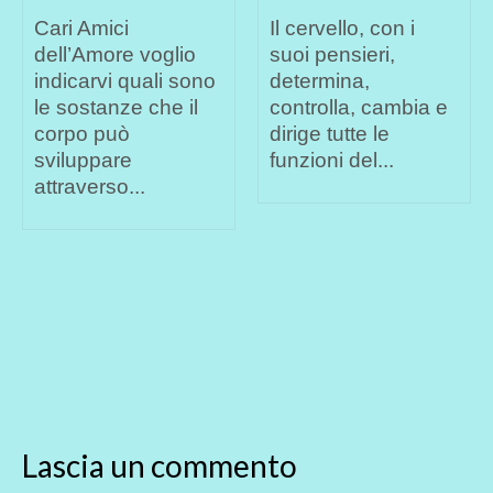
rive
ari Amici
Il cervello, con i
veri
ell’Amore voglio
suoi pensieri,
quas
ndicarvi quali sono
determina,
scie
e sostanze che il
controlla, cambia e
Glo
orpo può
dirige tutte le
viluppare
funzioni del...
traverso...
LA 
DE
RI
GLO
VER
DEL
CHI
Lascia un commento