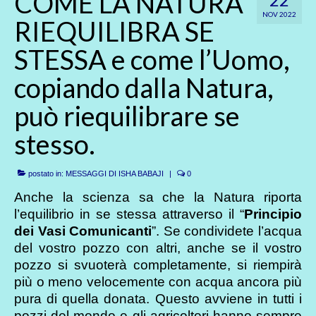
COME LA NATURA
NOV 2022
RIEQUILIBRA SE
STESSA e come l’Uomo,
copiando dalla Natura,
può riequilibrare se
stesso.
postato in:
MESSAGGI DI ISHA BABAJI
|
0
Anche la scienza sa che la Natura riporta
l’equilibrio in se stessa attraverso il “
Principio
dei Vasi Comunicanti
”. Se condividete l’acqua
del vostro pozzo con altri, anche se il vostro
pozzo si svuoterà completamente, si riempirà
più o meno velocemente con acqua ancora più
pura di quella donata. Questo avviene in tutti i
pozzi del mondo e gli agricoltori hanno sempre