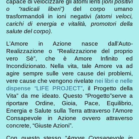
capace di velocizzare gli atomi lenti
(ioni positivi
o “radicali liberi”)
del corpo umano
trasformandoli in ioni negativi
(atomi veloci,
carichi di energia e vitalità, promotori della
salute del corpo)
.
L’Amore in Azione nasce dall’Auto-
Realizzazione o “Realizzazione del proprio
vero Sè”, che è Amore Infinito ed
Incondizionato. Nella vita, tale Amore va ad
agire sempre sulle vere cause dei problemi,
vere cause che vengono rivelate
nei libri e nelle
dispense “LIFE PROJECT”
, il Progetto della
Vita” da me ideato. Questo “Progetto”serve a
riportare Ordine, Gioia, Pace, Equilibrio,
Energia e Salute sulla Terra attraverso l’Amore
Consapevole in Azione ovvero attraverso
concrete, “Giuste Azioni”.
Con questo stesso “
Amore Consapevole in