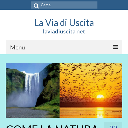
Cerca:
La Via di Uscita
laviadiuscita.net
Menu
HOME
CHI SIAMO
SOCIAL
SOSTIENICI
CONTATTI
22