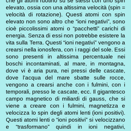
che gli atomi ruotino su se stessi con uno spin
elevato, ossia con una altissima velocità (spin =
velocità di rotazione). Questi atomi con spin
elevato non sono altro che “ioni negativi”, sono
cioè piccolissimi atomi o “pacchetti” carichi di
energia. Senza di essi non potrebbe esistere la
vita sulla Terra. Questi “ioni negativi” vengono a
crearsi nella ionosfera, con i raggi del sole. Essi
sono presenti in altissima percentuale nei
boschi incontaminati, al mare, in montagna,
dove vi è aria pura, nei pressi delle cascate,
dove l’acqua del mare sbatte sulle rocce,
vengono a crearsi anche con i fulmini, con i
temporali, presso le cascate, ecc. Il gigantesco
campo magnetico di miliardi di gauss, che si
viene a creare con i fulmini, magnetizza e
velocizza lo spin degli atomi lenti (ioni positivi).
Questi atomi lenti o “ioni positivi” si velocizzano
e “trasformano” quindi in ioni negativi,