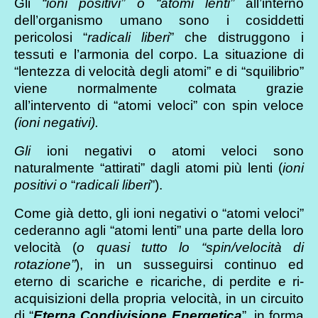
Gli
“ioni positivi” o “atomi lenti”
all’interno
dell’organismo umano sono i cosiddetti
pericolosi “
radicali liberi
” che distruggono i
tessuti e l’armonia del corpo. La situazione di
“lentezza di velocità degli atomi” e di “squilibrio”
viene normalmente colmata grazie
all’intervento di “atomi veloci” con spin veloce
(ioni negativi).
Gli
ioni negativi o atomi veloci sono
naturalmente “attirati” dagli atomi più lenti (
ioni
positivi o
“
radicali liberi
”).
Come già detto, gli ioni negativi o “atomi veloci”
cederanno agli “atomi lenti” una parte della loro
velocità (
o quasi tutto lo “spin/velocità di
rotazione”
), in un susseguirsi continuo ed
eterno di scariche e ricariche, di perdite e ri-
acquisizioni della propria velocità, in un circuito
di “
Eterna Condivisione Energetica
”, in forma