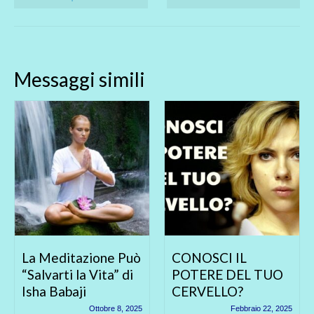
Messaggi simili
a Meditazione Può
CONOSCI IL
“SC
alvarti la Vita” di
POTERE DEL TUO
BO
sha Babaji
CERVELLO?
CLI
Gene
Ottobre 8, 2025
Febbraio 22, 2025