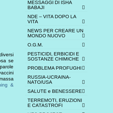
MESSAGGI DI ISHA
BABAJI
NDE – VITA DOPO LA
VITA
NEWS PER CREARE UN
MONDO NUOVO
O.G.M.
PESTICIDI, ERBICIDI E
diversi
SOSTANZE CHIMICHE
osa se
 parole
PROBLEMA PROFUGHI
accini
RUSSIA-UCRAINA-
 massa
NATO/USA
ning &
SALUTE e BENESSERE
TERREMOTI, ERUZIONI
E CATASTROFI