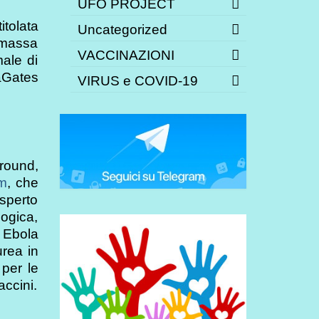
UFO PROJECT
itolata
Uncategorized
 massa
VACCINAZIONI
ale di
aGates
VIRUS e COVID-19
ground,
m
, che
sperto
logica,
 Ebola
urea in
 per le
accini.