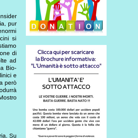
insider
ia, pur
enormi
ini si
stiamo
ione di
lte ad
na Bio-
inici e
za però
odurrà
Mostro
ria. Su