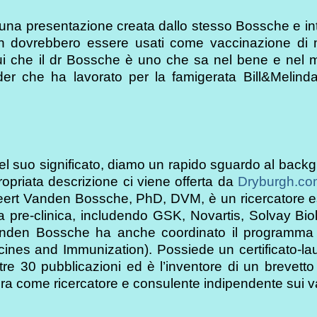
na presentazione creata dallo stesso Bossche e int
non dovrebbero essere usati come vaccinazione di
 che il dr Bossche è uno che sa nel bene e nel m
ider che ha lavorato per la famigerata Bill&Melind
el suo significato, diamo un rapido sguardo al back
opriata descrizione ci viene offerta da
Dryburgh.co
 Geert Vanden Bossche, PhD, DVM, è un ricercatore e
ca pre-clinica, includendo GSK, Novartis, Solvay Bio
Vanden Bossche ha anche coordinato il programma
cines and Immunization). Possiede un certificato-la
ltre 30 pubblicazioni ed è l’inventore di un brevetto
ra come ricercatore e consulente indipendente sui v