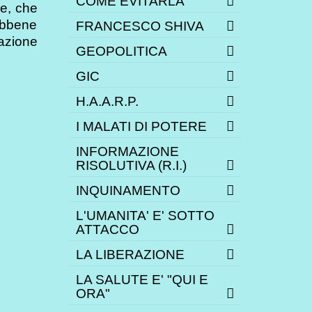
COME EVITARLA
he, che
 Ebbene
FRANCESCO SHIVA
azione
GEOPOLITICA
GIC
H.A.A.R.P.
I MALATI DI POTERE
INFORMAZIONE
RISOLUTIVA (R.I.)
INQUINAMENTO
L'UMANITA' E' SOTTO
ATTACCO
LA LIBERAZIONE
LA SALUTE E' "QUI E
ORA"