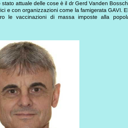
lo stato attuale delle cose è il dr Gerd Vanden Bossc
rici e con organizzazioni come la famigerata GAVI.
ro le vaccinazioni di massa imposte alla popol