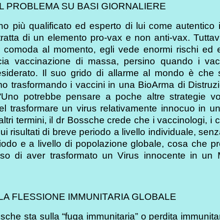
 IL PROBLEMA SU BASI GIORNALIERE
cuno più qualificato ed esperto di lui come autentico 
 tratta di un elemento pro-vax e non anti-vax. Tuttav
e comoda al momento, egli vede enormi rischi ed 
ia vaccinazione di massa, persino quando i vacc
iderato. Il suo grido di allarme al mondo è che 
mo trasformando i vaccini in una BioArma di Distruz
“Uno potrebbe pensare a poche altre strategie vo
 nel trasformare un virus relativamente innocuo in u
tri termini, il dr Bossche crede che i vaccinologi, i cl
sui risultati di breve periodo a livello individuale, sen
odo e a livello di popolazione globale, cosa che pr
senso di aver trasformato un Virus innocente in un 
LA FLESSIONE IMMUNITARIA GLOBALE
he sta sulla “fuga immunitaria” o perdita immunita