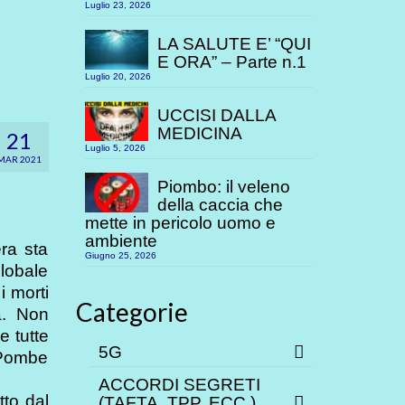
Luglio 23, 2026
LA SALUTE E’ “QUI
E ORA” – Parte n.1
Luglio 20, 2026
UCCISI DALLA
MEDICINA
21
Luglio 5, 2026
MAR 2021
Piombo: il veleno
della caccia che
mette in pericolo uomo e
ambiente
era sta
Giugno 25, 2026
globale
i morti
Categorie
a. Non
e tutte
5G
 Pombe
ACCORDI SEGRETI
tto dal
(TAFTA, TPP. ECC.)