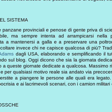
DEL SISTEMA
e panzane provinciali e penose di gente priva di sc
abile, ma sempre intenta ad arrampicarsi nella p
nta a mantenersi a galla e a preservare una poltro
oltare invece chi ne capisce qualcosa di più? Trad
e Adams
dagli USA, elaborando e semplificando il tut
do sul blog. Oggi dicono che sia la giornata dedica
o a queste giornate dedicate a qualcosa. Massimo r
to e per qualsiasi motivo reale sia andato via precoc
rstite a piangere le persone alle quali era legato
risia e ai lacrimevoli scenari, con i camion militari 
BOSSCHE