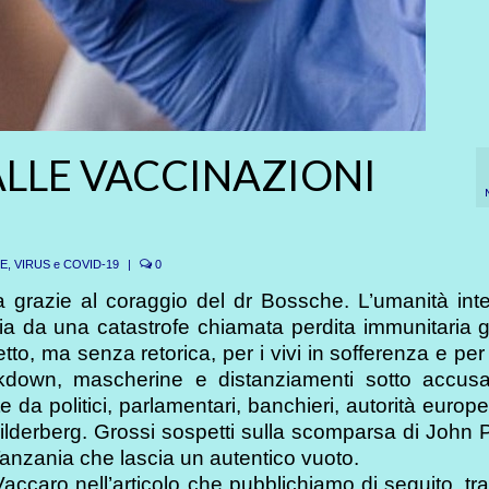
LLE VACCINAZIONI
LE
,
VIRUS e COVID-19
|
0
ma grazie al coraggio del dr Bossche. L’umanità int
via da una catastrofe chiamata perdita immunitaria 
to, ma senza retorica, per i vivi in sofferenza e per 
ockdown, mascherine e distanziamenti sotto accus
da politici, parlamentari, banchieri, autorità europe
Bilderberg. Grossi sospetti sulla scomparsa di John
Tanzania che lascia un autentico vuoto.
 Vaccaro nell’articolo che pubblichiamo di seguito, tra