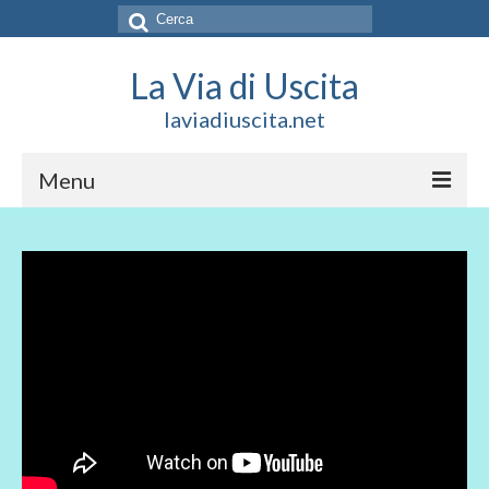
Cerca:
La Via di Uscita
laviadiuscita.net
Menu
HOME
CHI SIAMO
SOCIAL
SOSTIENICI
CONTATTI