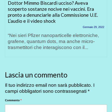
o? Aveva
VIDEO SUPER CENSURATO CH
accini. Era
TUTTO QUELLO CHE CAUSANO
missione U.E.
“ANTI-COVID”
Gennaio 29, 2022
Guardate con attenzione quest
 elettroniche,
spiega tutte le drammatiche e let
nche micro-
conseguenze causate dai...
con il...
Lascia un commento
Il tuo indirizzo email non sarà pubblicato.
I
campi obbligatori sono contrassegnati
*
Commento
*