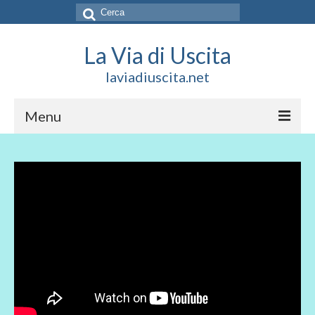
Cerca:
La Via di Uscita
laviadiuscita.net
Menu
HOME
CHI SIAMO
SOCIAL
SOSTIENICI
CONTATTI