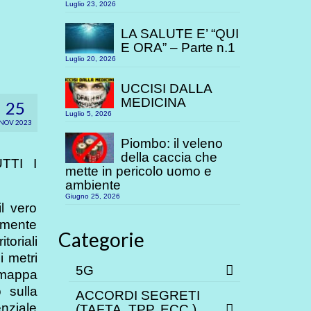
Luglio 23, 2026
LA SALUTE E’ “QUI
E ORA” – Parte n.1
Luglio 20, 2026
UCCISI DALLA
MEDICINA
25
Luglio 5, 2026
NOV 2023
Piombo: il veleno
della caccia che
TTI I
mette in pericolo uomo e
ambiente
Giugno 25, 2026
il vero
tamente
Categorie
toriali
i metri
5G
a mappa
 sulla
ACCORDI SEGRETI
nziale
(TAFTA, TPP. ECC.)