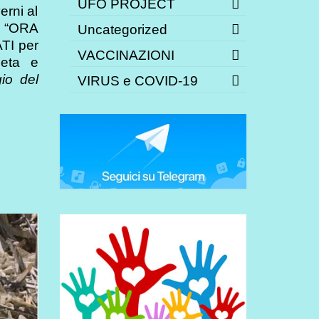
UFO PROJECT
erni al
e “ORA
Uncategorized
I per
VACCINAZIONI
neta e
io del
VIRUS e COVID-19