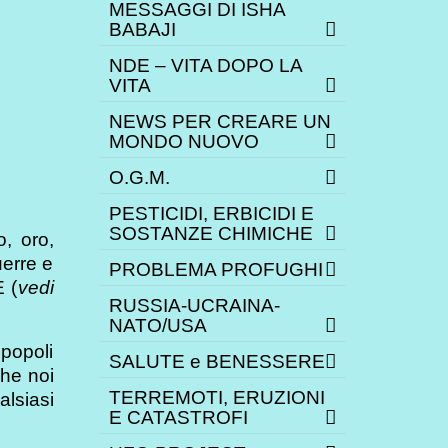
MESSAGGI DI ISHA
BABAJI
NDE – VITA DOPO LA
VITA
NEWS PER CREARE UN
MONDO NUOVO
O.G.M.
PESTICIDI, ERBICIDI E
SOSTANZE CHIMICHE
, oro,
uerre e
PROBLEMA PROFUGHI
E (
vedi
RUSSIA-UCRAINA-
NATO/USA
popoli
SALUTE e BENESSERE
che noi
TERREMOTI, ERUZIONI
alsiasi
E CATASTROFI