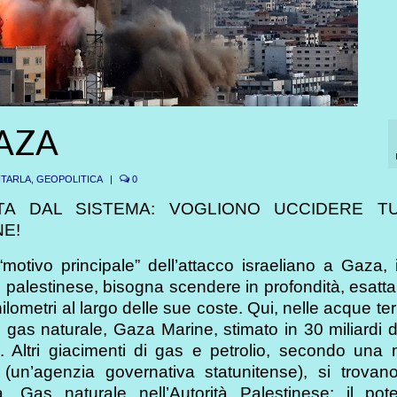
GAZA
ITARLA
,
GEOPOLITICA
|
0
TA DAL SISTEMA: VOGLIONO UCCIDERE TU
NE!
motivo principale” dell’attacco israeliano a Gaza, 
 palestinese, bisogna scendere in profondità, esat
ilometri al largo delle sue coste. Qui, nelle acque terri
 gas naturale, Gaza Marine, stimato in 30 miliardi d
ri. Altri giacimenti di gas e petrolio, secondo un
 (un’agenzia governativa statunitense), si trovano
 Gas naturale nell’Autorità Palestinese: il pote