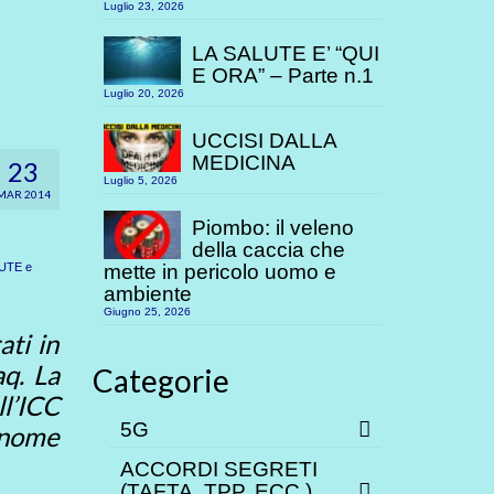
Luglio 23, 2026
LA SALUTE E’ “QUI
E ORA” – Parte n.1
Luglio 20, 2026
UCCISI DALLA
MEDICINA
23
Luglio 5, 2026
MAR 2014
Piombo: il veleno
della caccia che
UTE e
mette in pericolo uomo e
ambiente
Giugno 25, 2026
ati in
aq. La
Categorie
ll’ICC
5G
n nome
ACCORDI SEGRETI
(TAFTA, TPP. ECC.)