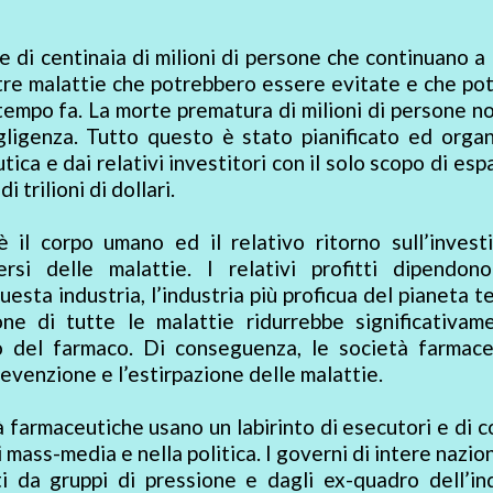
e di centinaia di milioni di persone che continuano a
ltre malattie che potrebbero essere evitate e che p
empo fa. La morte prematura di milioni di persone n
egligenza. Tutto questo è stato pianificato ed orga
ica e dai relativi investitori con il solo scopo di es
 trilioni di dollari.
è il corpo umano ed il relativo ritorno sull’inves
si delle malattie. I relativi profitti dipendono
sta industria, l’industria più proficua del pianeta te
ione di tutte le malattie ridurrebbe significativam
 del farmaco. Di conseguenza, le società farmace
venzione e l’estirpazione delle malattie.
 farmaceutiche usano un labirinto di esecutori e di c
i mass-media e nella politica. I governi di intere nazio
 da gruppi di pressione e dagli ex-quadro dell’ind