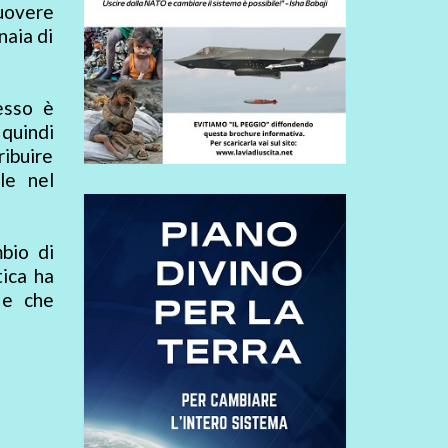
muovere
naia di
esso è
 quindi
ibuire
le nel
mbio di
tica ha
 e che