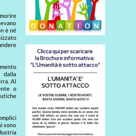
 morire
otevano
on è né
nizzato
pandere
timento
 dalla
rra. Al
ente o
utiche
omplici
ni sono
ustria