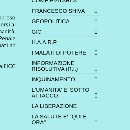
COME EVITARLA
FRANCESCO SHIVA
rapreso
GEOPOLITICA
ersi al
manità.
GIC
 Penale
H.A.A.R.P.
mati ad
I MALATI DI POTERE
INFORMAZIONE
ll’ICC
RISOLUTIVA (R.I.)
INQUINAMENTO
L'UMANITA' E' SOTTO
ATTACCO
LA LIBERAZIONE
LA SALUTE E' "QUI E
ORA"