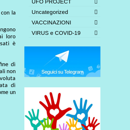
UFO PROJECT
 con la
Uncategorized
VACCINAZIONI
engono
VIRUS e COVID-19
i loro
sati è
fine di
ali non
evoluta
ata di
come un