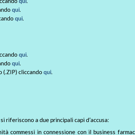
liccando
qui
.
cando
qui
.
ccando
qui
.
liccando
qui
.
cando
qui
.
 (.ZIP) cliccando
qui
.
 riferiscono a due principali capi d’accusa:
anità commessi in connessione con il business farma