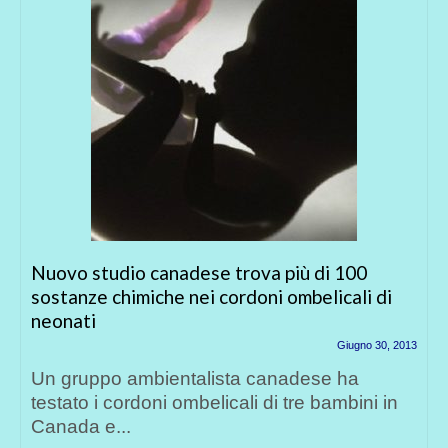
più di 100
FARMACI CHE UCCIDONO Qual
ombelicali di
Nel corso della vita chi non ha 
Giugno 30, 2013
certi farmaci, anche da banco, mo
adese ha
 tre bambini in