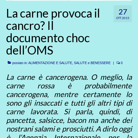
La carne provoca il
27
OTT 2015
cancro? Il
documento choc
dell’OMS
postato in:
ALIMENTAZIONE E SALUTE
,
SALUTE e BENESSERE
|
0
La carne è cancerogena. O meglio, la
carne rossa è probabilmente
cancerogena, mentre certamente lo
sono gli insaccati e tutti gli altri tipi di
carne lavorata. Si parla, quindi, di
pancetta, salsicce, bacon ma anche dei
nostrani salami e prosciutti. A dirlo oggi
è l’Agenzia Internazionale per la