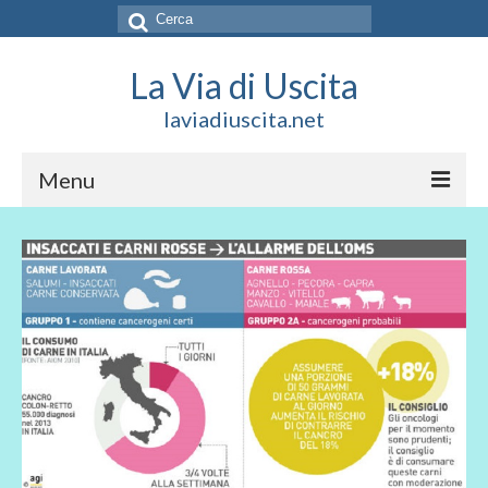
Cerca:
La Via di Uscita
laviadiuscita.net
Menu
HOME
CHI SIAMO
SOCIAL
SOSTIENICI
CONTATTI