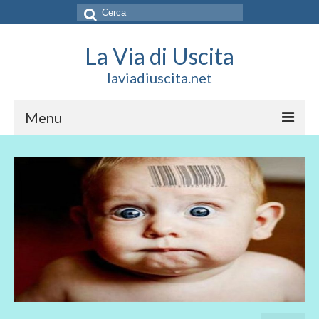
Cerca:
La Via di Uscita
laviadiuscita.net
Menu
HOME
CHI SIAMO
SOCIAL
SOSTIENICI
CONTATTI