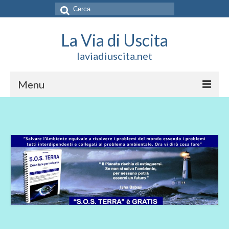
Cerca:
La Via di Uscita
laviadiuscita.net
Menu
HOME
CHI SIAMO
SOCIAL
SOSTIENICI
CONTATTI