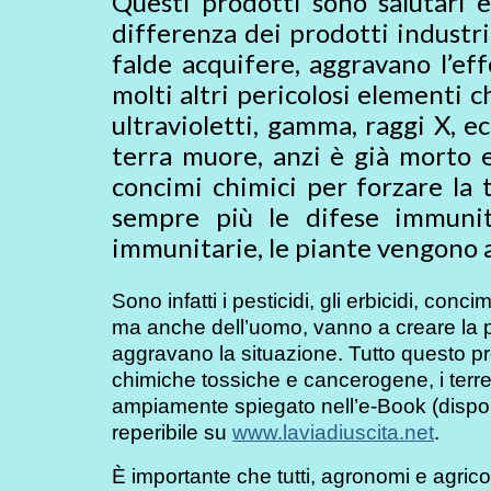
Questi prodotti sono salutari e
differenza dei prodotti industria
falde acquifere, aggravano l’ef
molti altri pericolosi elementi c
ultravioletti, gamma, raggi X, ec
terra muore, anzi è già morto e
concimi chimici per forzare la t
sempre più le difese immunita
immunitarie, le piante vengono a
Sono infatti i pesticidi, gli erbicidi, co
ma anche dell’uomo, vanno a creare la prol
aggravano la situazione. Tutto questo pr
chimiche tossiche e cancerogene, i terren
ampiamente spiegato nell’e-Book (disponib
reperibile su
www.laviadiuscita.net
.
È importante che tutti, agronomi e agri