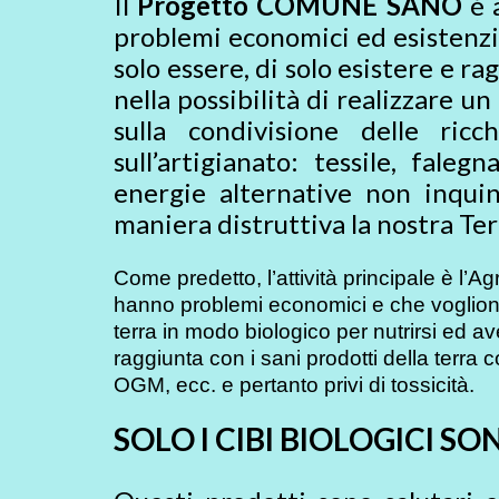
Il
Progetto COMUNE SANO
é a
problemi economici ed esistenzial
solo essere, di solo esistere e r
nella possibilità di realizzare u
sulla condivisione delle ricc
sull’artigianato: tessile, faleg
energie alternative non inquin
maniera distruttiva la nostra Ter
Come predetto, l’attività principale è l’A
hanno problemi economici e che vogliono
terra in modo biologico per nutrirsi ed av
raggiunta con i sani prodotti della terra 
OGM, ecc. e pertanto privi di tossicità.
SOLO I CIBI BIOLOGICI SO