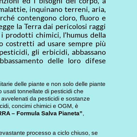
nzioni ed i bisogni del corpo, a
malattie, inquinano terreni, aria,
erché contengono cloro, fluoro e
egge la Terra dai pericolosi raggi
 i prodotti chimici, l’humus della
no costretti ad usare sempre più
esticidi, gli erbicidi, abbassano
abbassamento delle loro difese
itarie delle piante e non solo delle piante
 usati tonnellate di pesticidi che
 avvelenati da pesticidi e sostanze
icidi, concimi chimici e OGM, è
RRA – Formula Salva Pianeta”
,
evastante processo a ciclo chiuso, se