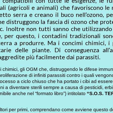
 compatibili con tutte le esigenze, le fu
li (agricoli e animali) che favoriscono le 
fetto serra e creano il buco nell’ozono, p
he distruggono la fascia di ozono che prot
c. Inoltre non tutti sanno che utilizzando
, per questo, i contadini tradizionali so
erra a produrre. Ma i concimi chimici, i p
rie delle piante. Di conseguenza all’
ggredite più facilmente dai parassiti.
ncimi chimici, gli OGM che, distruggendo le difese immun
iferazione di infiniti parassiti contro i quali vengono
ocesso a ciclo chiuso che ha portato i cibi ad essere
i a diventare sterili sempre a causa di pesticidi, erb
ile anche nel “formato libro”) intitolato
“S.O.S. TE
coltori per primi, comprendano come avviene questo d