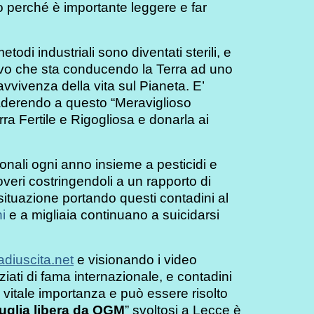
co perché è importante leggere e far
todi industriali sono diventati sterili, e
ttivo che sta conducendo la Terra ad uno
vvivenza della vita sul Pianeta. E’
 aderendo a questo “Meraviglioso
a Fertile e Rigogliosa e donarla ai
ionali ogni anno insieme a pesticidi e
overi costringendoli a un rapporto di
situazione portando questi contadini al
i
e a migliaia continuano a suicidarsi
diuscita.net
e visionando i video
nziati di fama internazionale, e contadini
vitale importanza e può essere risolto
uglia libera da OGM
” svoltosi a Lecce è