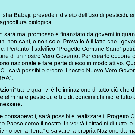
ha Babaji, prevede il divieto dell’uso di pesticidi, er
agricoltura biologica.
 sarà mai promosso e finanziato da governi in quanto
 non-sani, e non solo. Prova lo è il fatto che i gove
ionale. Pertanto il salvifico “Progetto Comune Sano” p
zione di un nostro Vero Governo. Per crearlo occorre 
torio nazionale e fare parte di essi in modo attivo.
 G.I.C., sarà possibile creare il nostro Nuovo-Vero Go
RRA”.
ni” tra le quali vi è l’eliminazione di tutto ciò che
e eliminare pesticidi, erbicidi, concimi chimici e tut
enessere.
 consapevoli, sarà possibile realizzare il Progetto
o Paese come il nostro. In verità i cittadini di tutte 
ivino per la Terra” e salvare la propria Nazione da mal