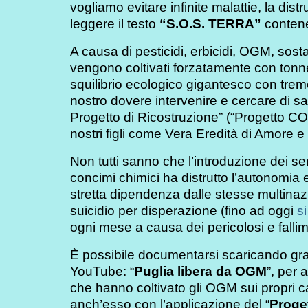
vogliamo evitare infinite malattie, la di
leggere il testo
“S.O.S. TERRA”
contene
A causa di pesticidi, erbicidi, OGM, sostan
vengono coltivati forzatamente con tonnel
squilibrio ecologico gigantesco con treme
nostro dovere intervenire e cercare di s
Progetto di Ricostruzione” (“Progetto CO
nostri figli come Vera Eredità di Amore e 
Non tutti sanno che l’introduzione dei se
concimi chimici ha distrutto l’autonomia e
stretta dipendenza dalle stesse multinaz
suicidio per disperazione (fino ad oggi
s
ogni mese a causa dei pericolosi e fall
È possibile documentarsi scaricando gra
YouTube: “
Puglia libera da OGM
”, per 
che hanno coltivato gli OGM sui propri 
anch’esso con l’applicazione del “
Prog