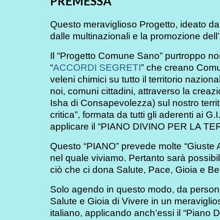
PREMESSA
Questo meraviglioso Progetto, ideato da Is
dalle multinazionali e la promozione dell’
Il “Progetto Comune Sano” purtroppo non
“
ACCORDI SEGRETI
” che creano Comuni
veleni chimici su tutto il territorio naz
noi, comuni cittadini, attraverso la crea
Isha di Consapevolezza) sul nostro terri
critica”, formata da tutti gli aderenti ai
applicare il “PIANO DIVINO PER LA TE
Questo “PIANO” prevede molte “Giuste Azio
nel quale viviamo. Pertanto sarà possibil
ciò che ci dona Salute, Pace, Gioia e B
Solo agendo in questo modo, da persone
Salute e Gioia di Vivere in un meraviglios
italiano, applicando anch’essi il “Piano D