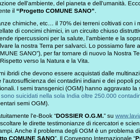
struzione dell’ambiente, del pianeta e dell’umanità. Ec
nte il
“Progetto COMUNE SANO”
.
ze chimiche, etc… il 70% dei terreni coltivati con i me
late di concimi chimici, in un circuito chiuso distru
nde ripercussioni per la salute, l’ambiente e la sopra
alvare la nostra Terra per salvarci. Lo possiamo fare
MUNE SANO”), per far tornare di nuovo la Nostra Terr
Rispetto verso la Natura e la Vita.
mi ibridi che devono essere acquistati dalle multinaz
 l’autosufficienza dei contadini indiani e dei popoli p
ionali. I semi transgenici (OGM) hanno aggravato la 
i sono suicidati nella sola India oltre 250.000 contadin
imentari semi OGM).
tuitamente l’e-Book “
DOSSIER O.G.M.
” su
www.lavia
ascoltare le dirette testimonianze di ricercatori e scie
campi. Anche il problema degli OGM è un problema di 
etto COMUNE SANO
”. Il Convegno Internazionale “
P