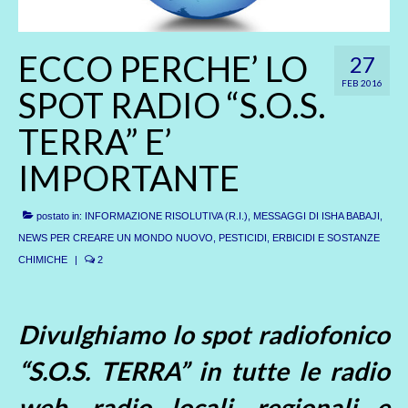
ECCO PERCHE’ LO
27
FEB 2016
SPOT RADIO “S.O.S.
TERRA” E’
IMPORTANTE
postato in:
INFORMAZIONE RISOLUTIVA (R.I.)
,
MESSAGGI DI ISHA BABAJI
,
NEWS PER CREARE UN MONDO NUOVO
,
PESTICIDI, ERBICIDI E SOSTANZE
CHIMICHE
|
2
Divulghiamo lo spot radiofonico
“S.O.S. TERRA” in tutte le radio
web, radio locali, regionali e