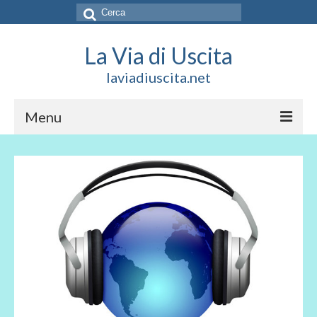
Cerca:
La Via di Uscita
laviadiuscita.net
Menu
HOME
CHI SIAMO
SOCIAL
SOSTIENICI
CONTATTI