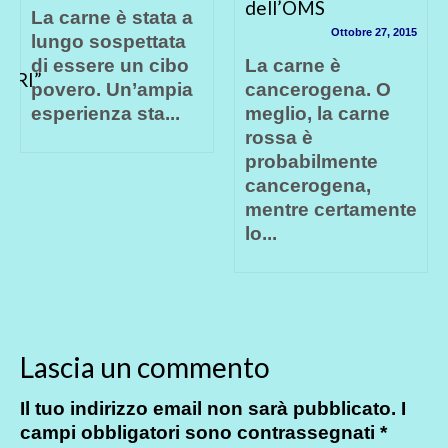
dell’OMS
bisogna toccare il
 a
Prosecco… se non è
Ottobre 27, 2015
a
Biologico
o
La carne è
Luglio 25, 201
ia
cancerogena. O
meglio, la carne
del Prof. Giuseppe
rossa è
Altieri,
probabilmente
Agroecologo
cancerogena,
Sono oltre 20 i
mentre certamente
trattamenti chimici
lo...
che mediamente
vengono...
Lascia un commento
Il tuo indirizzo email non sarà pubblicato.
I
campi obbligatori sono contrassegnati
*