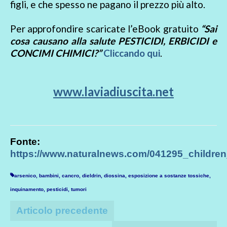
figli, e che spesso ne pagano il prezzo più alto.
Per approfondire scaricate l’eBook gratuito
“Sai
cosa causano alla salute PESTICIDI, ERBICIDI e
CONCIMI CHIMICI?”
Cliccando qui
.
www.laviadiuscita.net
Fonte:
https://www.naturalnews.com/041295_childre
arsenico
,
bambini
,
cancro
,
dieldrin
,
diossina
,
esposizione a sostanze tossiche
,
inquinamento
,
pesticidi
,
tumori
Articolo precedente