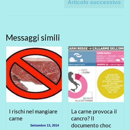
Articolo successivo
Messaggi simili
re
La carne provoca il
Il vino fa buon
cancro? Il
sangue, i pesticidi
documento choc
no… Perchè non
2014