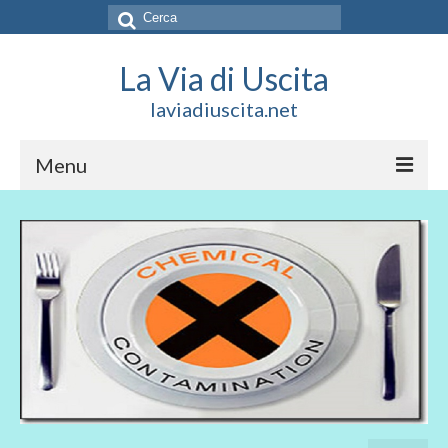
Cerca:
La Via di Uscita
laviadiuscita.net
Menu
HOME
CHI SIAMO
SOCIAL
SOSTIENICI
CONTATTI