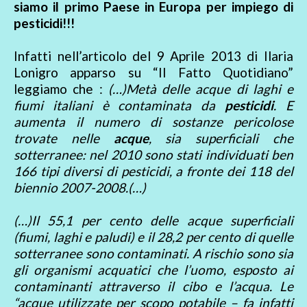
siamo il primo Paese in Europa per impiego di
pesticidi!!!
Infatti nell’articolo del 9 Aprile 2013 di Ilaria
Lonigro apparso su “Il Fatto Quotidiano”
leggiamo che :
(…)Metà delle acque di laghi e
fiumi italiani è contaminata da
pesticidi
. E
aumenta il numero di sostanze pericolose
trovate nelle
acque
, sia superficiali che
sotterranee: nel 2010 sono stati individuati ben
166 tipi diversi di pesticidi, a fronte dei 118 del
biennio 2007-2008.(…)
(…)Il 55,1 per cento delle acque superficiali
(fiumi, laghi e paludi) e il 28,2 per cento di quelle
sotterranee sono contaminati. A rischio sono sia
gli organismi acquatici che l’uomo, esposto ai
contaminanti attraverso il cibo e l’acqua. Le
“acque utilizzate per scopo potabile – fa infatti