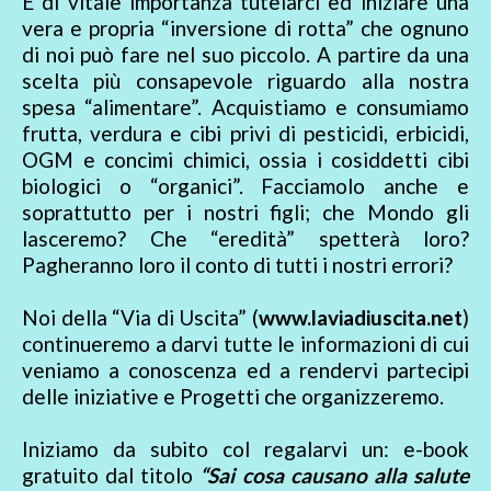
È di vitale importanza tutelarci ed iniziare una
vera e propria “inversione di rotta” che ognuno
di noi può fare nel suo piccolo. A partire da una
scelta più consapevole riguardo alla nostra
spesa “alimentare”. Acquistiamo e consumiamo
frutta, verdura e cibi privi di pesticidi, erbicidi,
OGM e concimi chimici, ossia i cosiddetti cibi
biologici o “organici”. Facciamolo anche e
soprattutto per i nostri figli; che Mondo gli
lasceremo? Che “eredità” spetterà loro?
Pagheranno loro il conto di tutti i nostri errori?
Noi della “Via di Uscita” (
www.laviadiuscita.net
)
continueremo a darvi tutte le informazioni di cui
veniamo a conoscenza ed a rendervi partecipi
delle iniziative e Progetti che organizzeremo.
Iniziamo da subito col regalarvi un: e-book
gratuito dal titolo
“Sai cosa causano alla salute