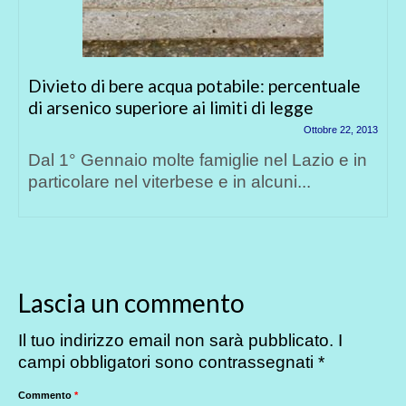
Vaccinazioni = autismo da virus
Giugno 26, 2013
Il meccanismo delle encefaliti virali è noto e
sono noti casi di autismo prodotti da...
Lascia un commento
Il tuo indirizzo email non sarà pubblicato.
I
campi obbligatori sono contrassegnati
*
Commento
*