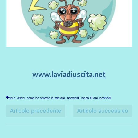
www.laviadiuscita.net
api e veleni
,
come ho salvato le mie api
,
insetticidi
,
moria di api
,
pesticidi
Articolo precedente
Articolo successivo