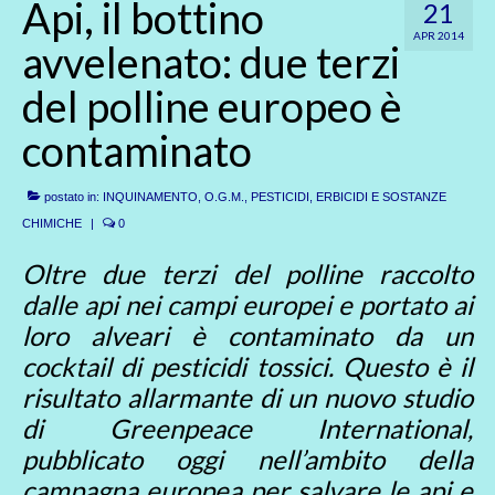
Api, il bottino
21
APR 2014
avvelenato: due terzi
del polline europeo è
contaminato
postato in:
INQUINAMENTO
,
O.G.M.
,
PESTICIDI, ERBICIDI E SOSTANZE
CHIMICHE
|
0
Oltre due terzi del polline raccolto
dalle api nei campi europei e portato ai
loro alveari è contaminato da un
cocktail di pesticidi tossici. Questo è il
risultato allarmante di un nuovo studio
di Greenpeace International,
pubblicato oggi nell’ambito della
campagna europea per salvare le api e