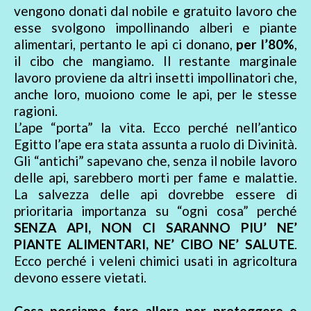
vengono donati dal nobile e gratuito lavoro che
esse svolgono impollinando alberi e piante
alimentari, pertanto le api ci donano,
per l’80%
,
il cibo che mangiamo. Il restante marginale
lavoro proviene da altri insetti impollinatori che,
anche loro, muoiono come le api, per le stesse
ragioni.
L’ape “porta” la vita. Ecco perché nell’antico
Egitto l’ape era stata assunta a ruolo di Divinità.
Gli “antichi” sapevano che, senza il nobile lavoro
delle api, sarebbero morti per fame e malattie.
La salvezza delle api dovrebbe essere di
prioritaria importanza su “ogni cosa” perché
SENZA API, NON CI SARANNO PIU’ NE’
PIANTE ALIMENTARI, NE’ CIBO NE’ SALUTE
.
Ecco perché i veleni chimici usati in agricoltura
devono essere vietati.
Cosa possiamo fare allora per proteggere e