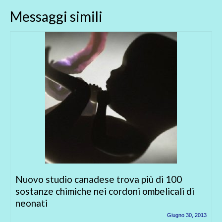
Messaggi simili
di 100
E’ ufficiale! La Russia vieta comple
licali di
gli OGM… e l’Italia?
Giugno 30, 2013
Il Primo ministro Dmitri Medvedev h