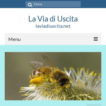
Cerca:
La Via di Uscita
laviadiuscita.net
Menu
HOME
CHI SIAMO
SOCIAL
SOSTIENICI
CONTATTI