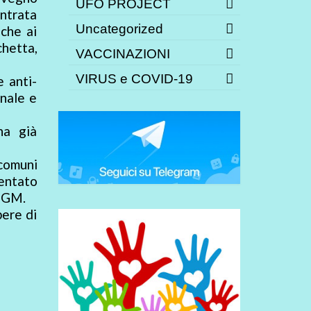
UFO PROJECT
ntrata
Uncategorized
che ai
chetta,
VACCINAZIONI
VIRUS e COVID-19
 anti-
onale e
ha già
comuni
sentato
 OGM.
ere di