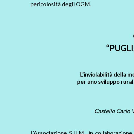
pericolosità degli OGM.
“PUGL
L’inviolabilità della m
per uno sviluppo rurale
Castello Carlo 
L’Associazione S.U.M., in collaborazio