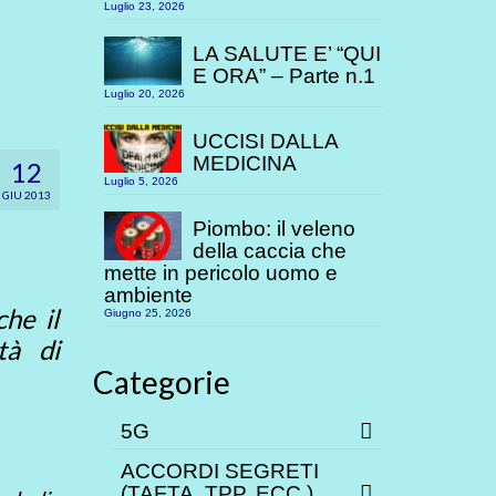
Luglio 23, 2026
LA SALUTE E’ “QUI
E ORA” – Parte n.1
Luglio 20, 2026
UCCISI DALLA
MEDICINA
12
Luglio 5, 2026
GIU 2013
Piombo: il veleno
della caccia che
mette in pericolo uomo e
ambiente
che il
Giugno 25, 2026
tà di
Categorie
5G
ACCORDI SEGRETI
(TAFTA, TPP. ECC.)