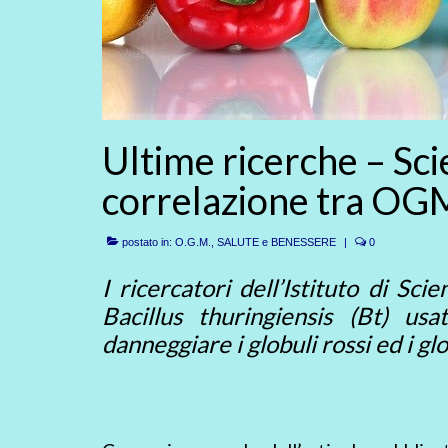
Ultime ricerche – Sci
correlazione tra OG
postato in:
O.G.M.
,
SALUTE e BENESSERE
|
0
I ricercatori dell’Istituto di Sc
Bacillus thuringiensis (Bt) usa
danneggiare i globuli rossi ed i g