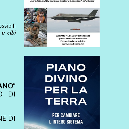
ssibili
e cibi
ANO”
O DI
E DI