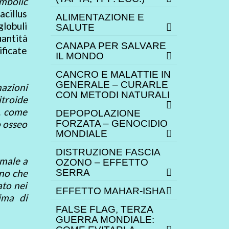
mbolic
acillus
ALIMENTAZIONE E
globuli
SALUTE
uantità
CANAPA PER SALVARE
ficate
IL MONDO
CANCRO E MALATTIE IN
GENERALE – CURARLE
nazioni
CON METODI NATURALI
itroide
e, come
DEPOPOLAZIONE
o osseo
FORZATA – GENOCIDIO
MONDIALE
DISTRUZIONE FASCIA
imale a
OZONO – EFFETTO
ono che
SERRA
ato nei
EFFETTO MAHAR-ISHA
rima di
FALSE FLAG, TERZA
GUERRA MONDIALE: