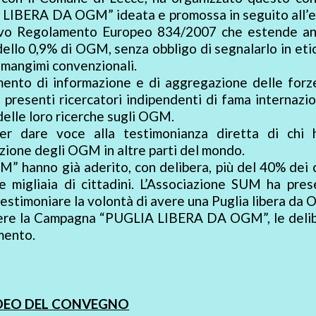
 LIBERA DA OGM” ideata e promossa in seguito all’e
uovo Regolamento Europeo 834/2007 che estende an
 dello 0,9% di OGM, senza obbligo di segnalarlo in eti
 mangimi convenzionali.
ento di informazione e di aggregazione delle forze
i presenti ricercatori indipendenti di fama internazi
delle loro ricerche sugli OGM.
er dare voce alla testimonianza diretta di chi 
azione degli OGM in altre parti del mondo.
hanno già aderito, con delibera, più del 40% dei 
 e migliaia di cittadini. L’Associazione SUM ha pre
testimoniare la volontà di avere una Puglia libera da
ere la Campagna “PUGLIA LIBERA DA OGM”, le delib
mento.
DEO DEL CONVEGNO