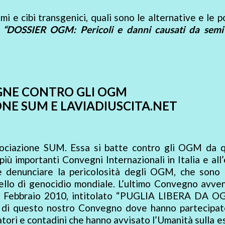
i e cibi transgenici, quali sono le alternative e le po
o
“DOSSIER OGM: Pericoli e danni causati da semi 
NE CONTRO GLI OGM
ONE SUM E LAVIADIUSCITA.NET
ssociazione SUM. Essa si batte contro gli OGM da 
iù importanti Convegni Internazionali in Italia e all
e denunciare la pericolosità degli OGM, che sono t
ivello di genocidio mondiale. L’ultimo Convegno avve
 20 Febbraio 2010, intitolato “PUGLIA LIBERA DA OG
di questo nostro Convegno dove hanno partecipato
catori e contadini che hanno avvisato l’Umanità sulla 