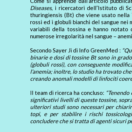
Come si apprende dall’articolo pubblicat
Diseases
, i ricercatori dell’Istituto di
thuringiensis (Bt) che viene usato nella
rossi ed i globuli bianchi del sangue nei 
variabili della tossina e hanno notato
numerose irregolarità nel sangue – anemia
Secondo Sayer Ji di Info GreenMed :
“Que
binarie e dosi di tossine Bt sono in grado 
(globuli rossi), con conseguente modifica
l’anemia; inoltre, lo studio ha trovato ch
creando anomali modelli di linfociti coeren
Il team di ricerca ha concluso:
“Tenendo c
significativi livelli di queste tossine, sop
ulteriori studi sono necessari per chiar
topi, e per stabilire i rischi tossicolo
concludere che si tratta di agenti sicuri p