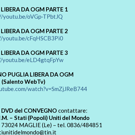
 LIBERA DA OGM PARTE 1
://youtu.be/oVGp-TPbtJQ
 LIBERA DA OGM PARTE 2
://youtu.be/cFqHSCB3Pi0
 LIBERA DA OGM PARTE 3
://youtu.be/eLD4gtqFpYw
O PUGLIA LIBERA DA OGM
(Salento WebTv)
outube.com/watch?v=SmZjJReB744
l
DVD del CONVEGNO
contattare:
.M. – Stati (Popoli) Uniti del Mondo
 – 73024 MAGLIE (Le) – tel. 0836/484851
tiunitidelmondo@tin.it