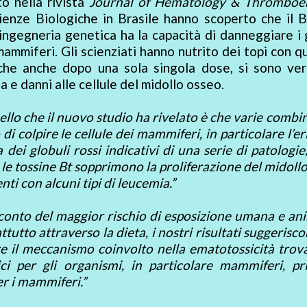
o nella rivista
Journal of Hematology & Thromboe
 Scienze Biologiche in Brasile hanno scoperto che il B
 ingegneria genetica ha la capacità di danneggiare i 
mammiferi. Gli scienziati hanno nutrito dei topi con q
 che anche dopo una sola singola dose, si sono veri
 e danni alle cellule del midollo osseo.
llo che il nuovo studio ha rivelato è che varie combi
di colpire le cellule dei mammiferi, in particolare l’er
 dei globuli rossi indicativi di una serie di patologi
e le tossine Bt sopprimono la proliferazione del midoll
ti con alcuni tipi di leucemia.”
onto del maggior rischio di esposizione umana e an
rattutto attraverso la dieta, i nostri risultati suggerisc
ire il meccanismo coinvolto nella ematotossicità trov
gici per gli organismi, in particolare mammiferi, p
er i mammiferi.”