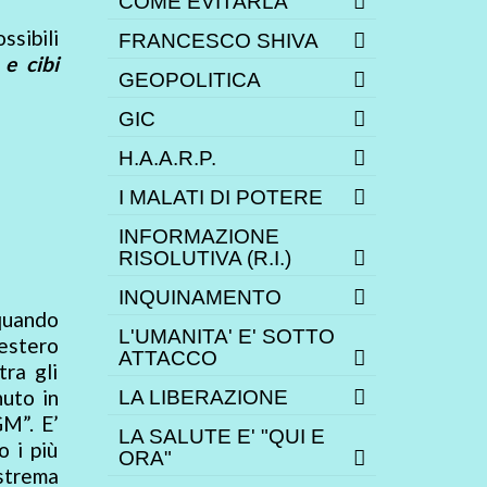
COME EVITARLA
ssibili
FRANCESCO SHIVA
e cibi
GEOPOLITICA
GIC
H.A.A.R.P.
I MALATI DI POTERE
INFORMAZIONE
RISOLUTIVA (R.I.)
INQUINAMENTO
quando
L'UMANITA' E' SOTTO
’estero
ATTACCO
ra gli
nuto in
LA LIBERAZIONE
M”. E’
LA SALUTE E' "QUI E
 i più
ORA"
estrema