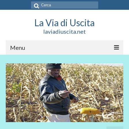
Cerca:
La Via di Uscita
laviadiuscita.net
Menu
HOME
CHI SIAMO
SOCIAL
SOSTIENICI
CONTATTI