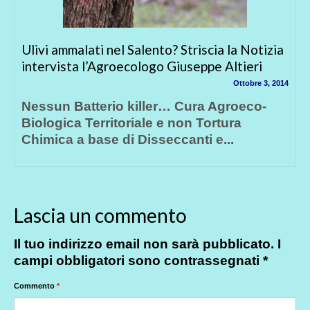
a
Attenzione!!! Nuova semina OGM in Friuli!
Appello a tutti coloro che sono contrari agli
OGM
14
Giugno 6, 2014
Il 17 Aprile scorso nei campi di Vivaro,
Colloredo e Tomba di Mereto (PN), nel...
Lascia un commento
Il tuo indirizzo email non sarà pubblicato.
I
campi obbligatori sono contrassegnati
*
Commento
*