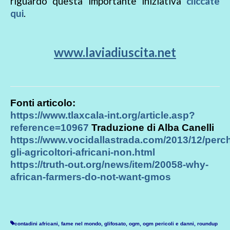
riguardo questa importante iniziativa
cliccate
qui
.
www.laviadiuscita.net
Fonti articolo:
https://www.tlaxcala-int.org/article.asp?
reference=10967
Traduzione di Alba Canelli
https://www.vocidallastrada.com/2013/12/perc
gli-agricoltori-africani-non.html
https://truth-out.org/news/item/20058-why-
african-farmers-do-not-want-gmos
contadini africani
,
fame nel mondo
,
glifosato
,
ogm
,
ogm pericoli e danni
,
roundup