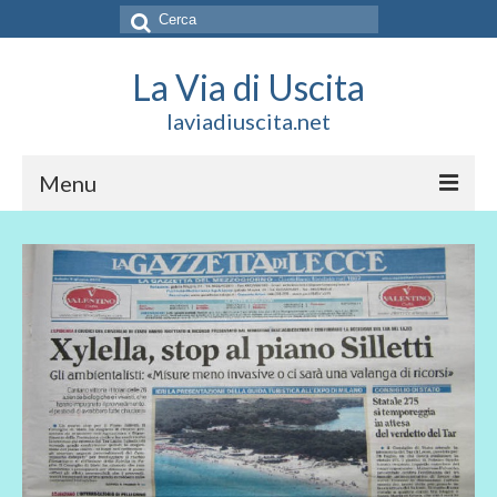
Cerca:
La Via di Uscita
laviadiuscita.net
Menu
HOME
CHI SIAMO
SOCIAL
SOSTIENICI
CONTATTI