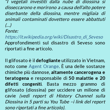
“I vegetali investiti dalla nube di diossina si
disseccarono e morirono a causa dell’alto potere
diserbante della diossina, mentre migliaia di
animali contaminati dovettero essere abbattuti
(…)
Fonte:
https://it.wikipedia.org/wiki/Disastro_di_Seveso
Approfondimenti sul disastro di Seveso sono
riportati a fine articolo.
Il glifosato è il
defogliante
utilizzato in Vietnam,
noto come
Agent Orange
. È una delle sostanze
chimiche più dannose,
altamente cancerogena e
teratogena
e responsabile di
50 malattie e 20
difetti congeniti
. Basta mezzo grammo di
glifosato (diossina) per uccidere un milione di
cavie
(vedi report di History Channel sulla
Diossina in 5 parti su You Tube –i link del report
sono riportati a fine articolo)
.