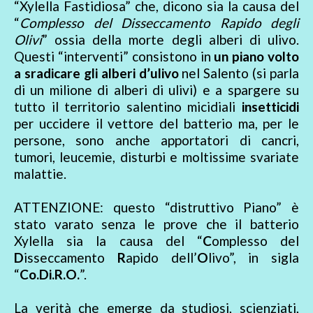
“Xylella Fastidiosa” che, dicono sia la causa del
“
Complesso del Disseccamento Rapido degli
Olivi
” ossia della morte degli alberi di ulivo.
Questi “interventi” consistono in
un piano volto
a sradicare gli alberi d’ulivo
nel Salento (si parla
di un milione di alberi di ulivi) e a spargere su
tutto il territorio salentino micidiali
insetticidi
per uccidere il vettore del batterio ma, per le
persone, sono anche apportatori di cancri,
tumori, leucemie, disturbi e moltissime svariate
malattie.
ATTENZIONE: questo “distruttivo Piano” è
stato varato senza le prove che il batterio
Xylella sia la causa del “
C
omplesso del
D
isseccamento
R
apido dell’
O
livo”, in sigla
“
Co.Di.R.O.
”.
La verità che emerge da studiosi, scienziati,