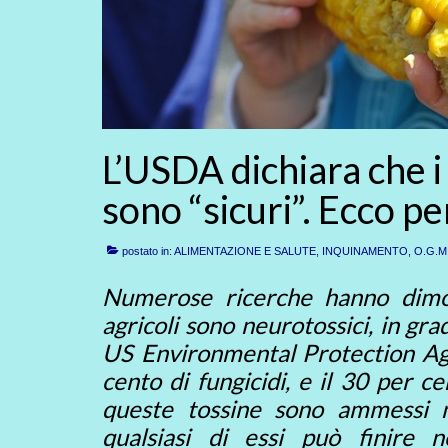
L’USDA dichiara che i r
sono “sicuri”. Ecco p
postato in:
ALIMENTAZIONE E SALUTE
,
INQUINAMENTO
,
O.G.M
Numerose ricerche hanno dimost
agricoli sono neurotossici, in gr
US Environmental Protection Agen
cento di fungicidi, e il 30 per c
queste tossine sono ammessi n
qualsiasi di essi può finire