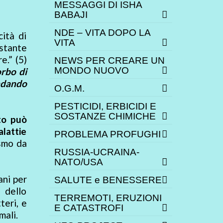
MESSAGGI DI ISHA
BABAJI
NDE – VITA DOPO LA
cità di
VITA
stante
e.” (5)
NEWS PER CREARE UN
MONDO NUOVO
orbo di
andando
O.G.M.
PESTICIDI, ERBICIDI E
SOSTANZE CHIMICHE
ato può
lattie
PROBLEMA PROFUGHI
ismo da
RUSSIA-UCRAINA-
NATO/USA
ani per
SALUTE e BENESSERE
 dello
TERREMOTI, ERUZIONI
teri, e
E CATASTROFI
mali.