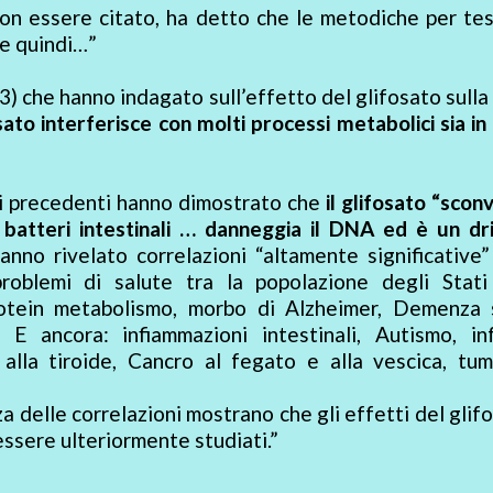
n essere citato, ha detto che le metodiche per test
e quindi…”
3) che hanno indagato sull’effetto del glifosato sulla
osato interferisce con molti processi metabolici sia in
udi precedenti hanno dimostrato che
il glifosato “sconv
i batteri intestinali … danneggia il DNA ed è un dr
anno rivelato correlazioni “altamente significative”
problemi di salute tra la popolazione degli Stati 
rotein metabolismo, morbo di Alzheimer, Demenza s
 E ancora: infiammazioni intestinali, Autismo, inf
o alla tiroide, Cancro al fegato e alla vescica, tu
rza delle correlazioni mostrano che gli effetti del glif
ssere ulteriormente studiati.”