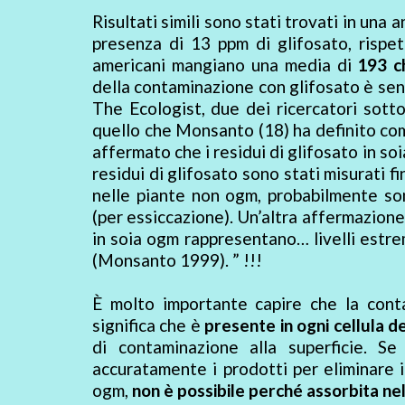
Risultati simili sono stati trovati in una a
presenza di 13 ppm di glifosato, rispe
americani mangiano una media di
193 ch
della contaminazione con glifosato è sen
The Ecologist, due dei ricercatori sottol
quello che Monsanto (18) ha definito com
affermato che i residui di glifosato in soi
residui di glifosato sono stati misurati 
nelle piante non ogm, probabilmente sono
(per essiccazione). Un’altra affermazione d
in soia ogm rappresentano… livelli estrem
(Monsanto 1999). ” !!!
È molto importante capire che la cont
significa che è
presente in ogni cellula de
di contaminazione alla superficie. Se
accuratamente i prodotti per eliminare i 
ogm,
non è possibile perché assorbita nel