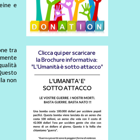
teine e
one tra
iamente
qualità
“Questo
lla non