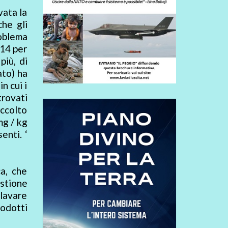
vata la
che gli
roblema
014 per
più, di
ato) ha
n cui i
trovati
accolto
mg / kg
enti. ‘
a, che
estione
lavare
rodotti