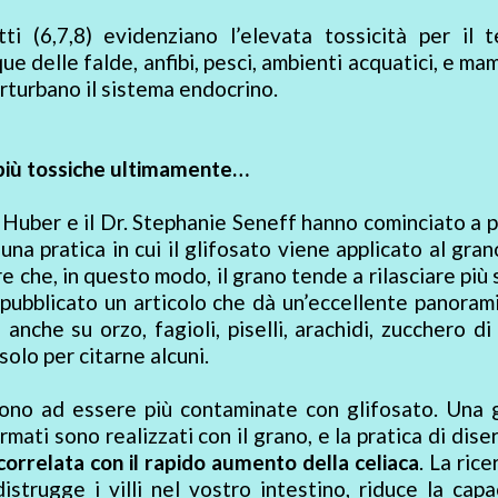
ti (6,7,8) evidenziano l’elevata tossicità per il t
que delle falde, anfibi, pesci, ambienti acquatici, e ma
rturbano il sistema endocrino.
più tossiche ultimamente…
 Huber e il Dr. Stephanie Seneff hanno cominciato a 
 una pratica in cui il glifosato viene applicato al gra
e che, in questo modo, il grano tende a rilasciare più s
ubblicato un articolo che dà un’eccellente panorami
nche su orzo, fagioli, piselli, arachidi, zucchero di
 solo per citarne alcuni.
ndono ad essere più contaminate con glifosato. Una
mati sono realizzati con il grano, e la pratica di dise
orrelata con il rapido aumento della celiaca
. La rice
strugge i villi nel vostro intestino, riduce la capa