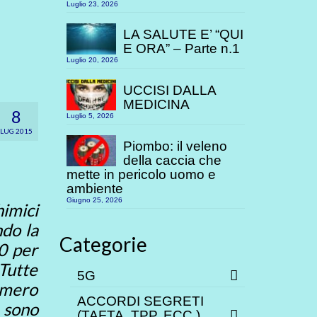
Luglio 23, 2026
LA SALUTE E’ “QUI
E ORA” – Parte n.1
Luglio 20, 2026
UCCISI DALLA
MEDICINA
8
Luglio 5, 2026
LUG 2015
Piombo: il veleno
della caccia che
mette in pericolo uomo e
ambiente
Giugno 25, 2026
imici
ndo la
Categorie
90 per
 Tutte
5G
umero
ACCORDI SEGRETI
 sono
(TAFTA, TPP. ECC.)