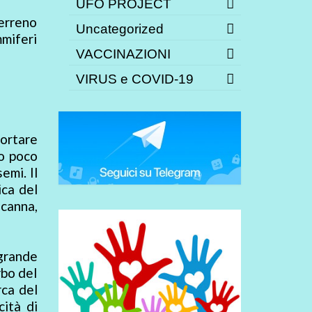
UFO PROJECT
erreno
Uncategorized
mmiferi
VACCINAZIONI
VIRUS e COVID-19
portare
no poco
emi. Il
ca del
 canna,
 grande
rbo del
rca del
cità di