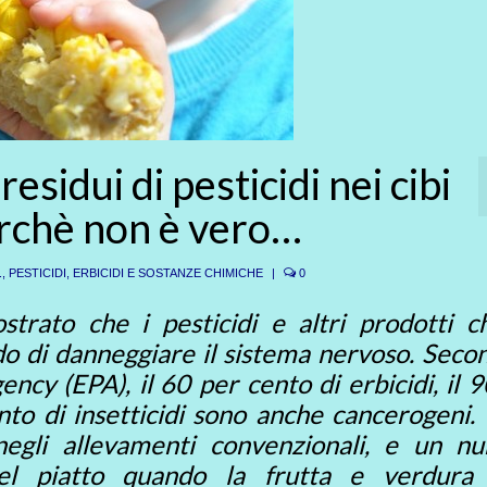
esidui di pesticidi nei cibi
erchè non è vero…
.
,
PESTICIDI, ERBICIDI E SOSTANZE CHIMICHE
|
0
rato che i pesticidi e altri prodotti ch
ado di danneggiare il sistema nervoso. Seco
cy (EPA), il 60 per cento di erbicidi, il 
ento di insetticidi sono anche cancerogeni.
egli allevamenti convenzionali, e un n
 nel piatto quando la frutta e verdura