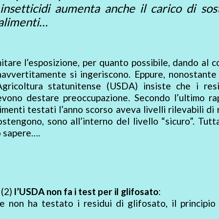
insetticidi aumenta anche il carico di sos
 alimenti…
mitare l’esposizione, per quanto possibile, dando al c
inavvertitamente si ingeriscono. Eppure, nonostante 
’Agricoltura statunitense (USDA) insiste che i res
devono destare preoccupazione. Secondo l’ultimo ra
imenti testati l’anno scorso aveva livelli rilevabili di 
stengono, sono all’interno del livello “sicuro”. Tutta
o sapere….
 (2)
l’USDA non fa i test per il glifosato
:
non ha testato i residui di glifosato, il principio
.