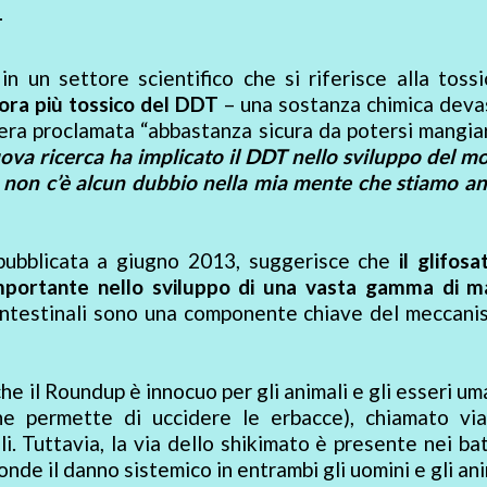
T
 un settore scientifico che si riferisce alla tossi
cora più tossico del DDT
– una sostanza chimica deva
 era proclamata “abbastanza sicura da potersi mangiar
ova ricerca ha implicato il DDT nello sviluppo del m
e non c’è alcun dubbio nella mia mente che stiamo 
 pubblicata a giugno 2013, suggerisce che
il glifos
importante nello sviluppo di una vasta gamma di ma
ri intestinali sono una componente chiave del meccan
il Roundup è innocuo per gli animali e gli esseri um
che permette di uccidere le erbacce), chiamato via
li. Tuttavia, la via dello shikimato è presente nei bat
onde il danno sistemico in entrambi gli uomini e gli ani