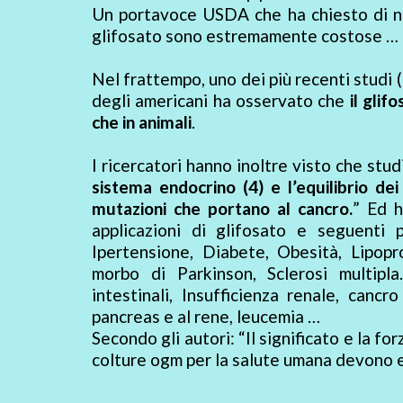
Un portavoce USDA che ha chiesto di no
glifosato sono estremamente costose … 
Nel frattempo, uno dei più recenti studi (
degli americani ha osservato che
il glif
che in animali
.
I ricercatori hanno inoltre visto che st
sistema endocrino (4) e l’equilibrio de
mutazioni che portano al cancro.
” Ed h
applicazioni di glifosato e seguenti 
Ipertensione, Diabete, Obesità, Lipop
morbo di Parkinson, Sclerosi multipla.
intestinali, Insufficienza renale, cancr
pancreas e al rene, leucemia …
Secondo gli autori: “Il significato e la fo
colture ogm per la salute umana devono e