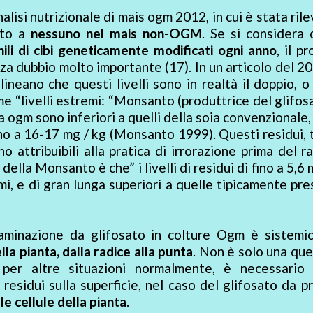
nalisi nutrizionale di mais ogm 2012, in cui è stata rile
tto a
nessuno nel mais non-OGM
. Se si considera 
ili di cibi geneticamente modificati ogni anno
, il p
za dubbio molto importante (17). In un articolo del 2
ineano che questi livelli sono in realtà il doppio, o 
e “livelli estremi: “Monsanto (produttrice del glifos
a ogm sono inferiori a quelli della soia convenzionale, i
fino a 16-17 mg / kg (Monsanto 1999). Questi residui, 
 attribuibili alla pratica di irrorazione prima del r
ella Monsanto è che” i livelli di residui di fino a 5,6 
i, e di gran lunga superiori a quelle tipicamente pres
aminazione da glifosato in colture Ogm è sistemic
lla pianta, dalla radice alla punta
. Non è solo una qu
 per altre situazioni normalmente, è necessario 
residui sulla superficie, nel caso del glifosato da p
le cellule della pianta
.