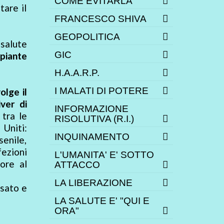
COME EVITARLA
are il
FRANCESCO SHIVA
GEOPOLITICA
 salute
GIC
 piante
H.A.A.R.P.
I MALATI DI POTERE
olge il
iver di
INFORMAZIONE
 tra le
RISOLUTIVA (R.I.)
Uniti:
INQUINAMENTO
enile,
ezioni
L'UMANITA' E' SOTTO
more al
ATTACCO
LA LIBERAZIONE
osato e
LA SALUTE E' "QUI E
ORA"