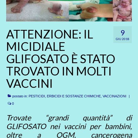
ATTENZIONE: IL
9
GIU 2018
MICIDIALE
GLIFOSATO È STATO
TROVATO IN MOLTI
VACCINI
postato in:
PESTICIDI, ERBICIDI E SOSTANZE CHIMICHE
,
VACCINAZIONI
|
0
Trovate “grandi quantità” di
GLIFOSATO nei vaccini per bambini,
oltre a OGM, cancerogena