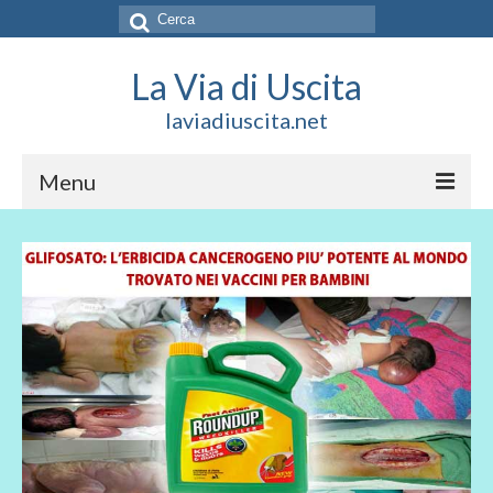
Cerca:
La Via di Uscita
laviadiuscita.net
Menu
HOME
CHI SIAMO
SOCIAL
SOSTIENICI
CONTATTI