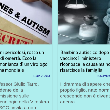
ni pericolosi, rotto un
Bambino autistico dopo 
di omertà. Ecco la
vaccino: il ministero
monianza di un virologo
riconosce la causa ma n
ma mondiale
risarcisce la famiglia
Luglio 2, 2013
Novembre 
ofessor Giulio Tarro,
Il dramma di sapere che
dente della
proprio figlio, nato norm
issione sulle
crescendo non è divent
cnologie della Virosfera
ancora...
O, invita a non...