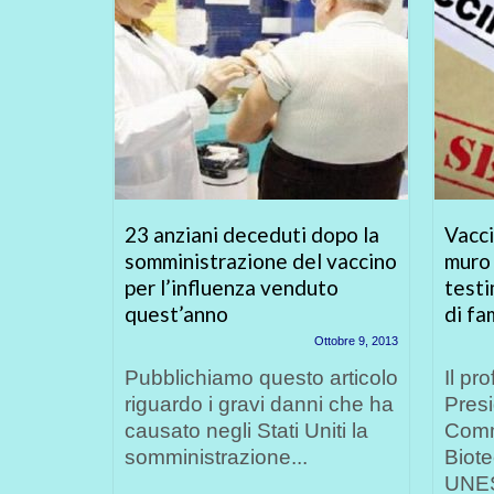
muoiono
23 anziani deceduti dopo la
Vacci
i
somministrazione del vaccino
muro 
i
per l’influenza venduto
testi
quest’anno
di fa
iugno 14, 2018
Ottobre 9, 2013
ea-
il
Pubblichiamo questo articolo
Il pr
tano-
riguardo i gravi danni che ha
Presi
polio
causato negli Stati Uniti la
Comm
somministrazione...
Biote
UNESC