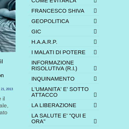
COME EVITARLA
FRANCESCO SHIVA
GEOPOLITICA
GIC
H.A.A.R.P.
I MALATI DI POTERE
il
Il vaccino contro la pertosse
Come di
INFORMAZIONE
può causare danni cerebrali e
anche co
RISOLUTIVA (R.I.)
on
morte
INQUINAMENTO
Maggio 22, 2014
Vediamo
L'UMANITA' E' SOTTO
21, 2013
Nel luglio 2013, lo stato del
scrive l
ATTACCO
 il
Missouri ha iniziato ad offrire
Lanctot,
LA LIBERAZIONE
ale,
gratuitamente un vaccino
canades
ato
volto...
coraggio
LA SALUTE E' "QUI E
ORA"