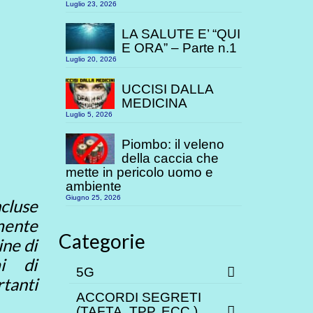
Luglio 23, 2026
LA SALUTE E’ “QUI
E ORA” – Parte n.1
Luglio 20, 2026
UCCISI DALLA
MEDICINA
Luglio 5, 2026
Piombo: il veleno
della caccia che
mette in pericolo uomo e
ambiente
Giugno 25, 2026
ncluse
mente
Categorie
ine di
mi di
5G
tanti
ACCORDI SEGRETI
(TAFTA, TPP. ECC.)