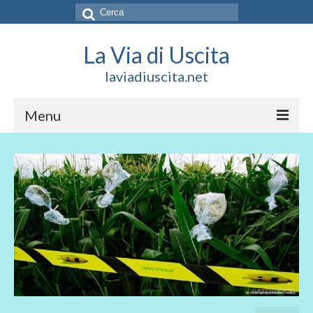
Cerca:
La Via di Uscita
laviadiuscita.net
Menu
HOME
CHI SIAMO
SOCIAL
SOSTIENICI
CONTATTI