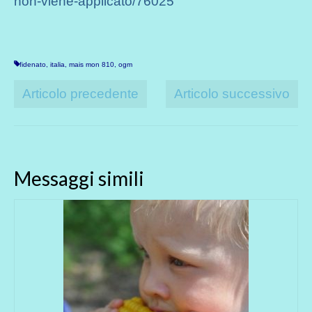
non-viene-applicato/76025
fidenato
,
italia
,
mais mon 810
,
ogm
Articolo precedente
Articolo successivo
Messaggi simili