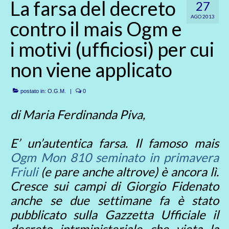
La farsa del decreto
27
AGO 2013
contro il mais Ogm e
i motivi (ufficiosi) per cui
non viene applicato
postato in:
O.G.M.
|
0
di Maria Ferdinanda Piva,
E’ un’autentica farsa. Il famoso mais
Ogm Mon 810 seminato in primavera
Friuli
(e pare anche altrove) è ancora lì.
Cresce sui campi di Giorgio Fidenato
anche se due settimane fa è stato
pubblicato sulla Gazzetta Ufficiale il
decreto intrministeriale che vieta la