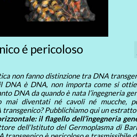
nico é pericoloso
etica non fanno distinzione tra DNA transge
il DNA è DNA, non importa come si ottie
nto DNA da quando è nata l’ingegneria gen
o mai diventati né cavoli né mucche, p
ransgenico? Pubblichiamo qui un estratto 
rizzontale: il flagello dell’ingegneria gen
ttore dell’Istituto del Germoplasma di Bar
 transgenico è pericoloso e trasmissibile 