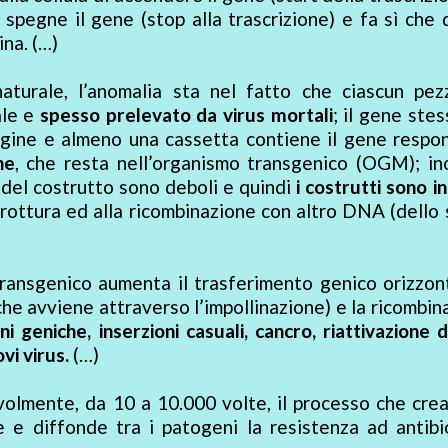
spegne il gene (stop alla trascrizione) e fa sì che
ina. (…)
turale, l’anomalia sta nel fatto che ciascun pez
ale e
spesso prelevato da virus mortali
; il gene ste
gine e almeno una cassetta contiene il gene respon
ne
, che resta nell’organismo transgenico (OGM); ino
 del costrutto sono deboli e quindi
i costrutti sono in
rottura ed alla ricombinazione con altro DNA (dello
ransgenico aumenta il trasferimento genico orizzont
he avviene attraverso l’impollinazione) e la ricombin
i geniche, inserzioni casuali, cancro, riattivazione d
vi virus.
(…)
olmente, da 10 a 10.000 volte, il processo che crea
e e diffonde tra i patogeni la resistenza ad antibi