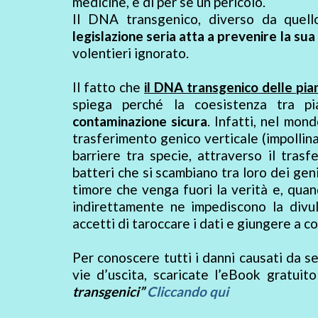
medicine, è di per sè un pericolo.
Il DNA transgenico, diverso da quell
legislazione seria atta a prevenire la sua
volentieri ignorato.
Il fatto che
il DNA transgenico delle pia
spiega perché la coesistenza tra p
contaminazione sicura
. Infatti, nel mo
trasferimento genico verticale (impollin
barriere tra specie, attraverso il tra
batteri che si scambiano tra loro dei geni
timore che venga fuori la verità e, quand
indirettamente ne impediscono la divul
accetti di taroccare i dati e giungere a c
Per conoscere tutti i danni causati da sem
vie d’uscita, scaricate l’eBook gratuit
transgenici”
Cliccando qui