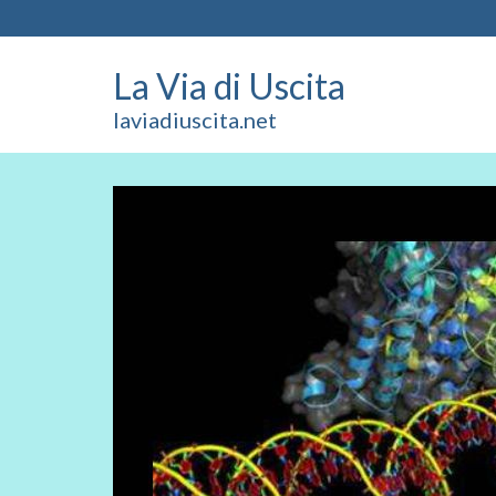
La Via di Uscita
laviadiuscita.net