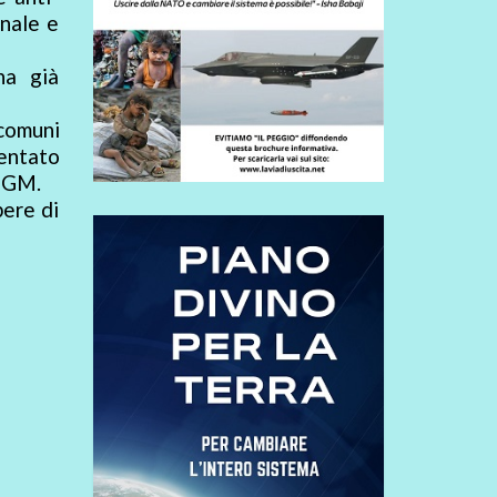
onale e
ha già
comuni
sentato
 OGM.
ere di