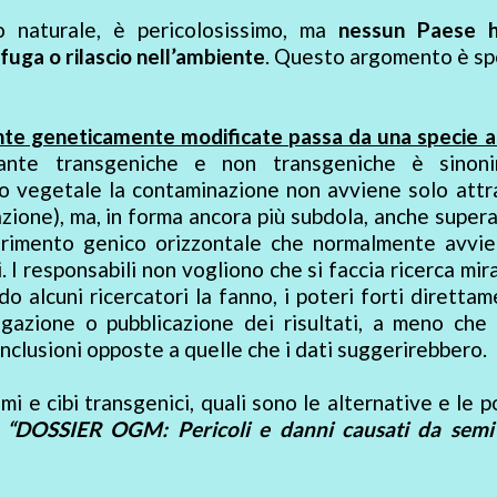
o naturale, è pericolosissimo, ma
nessun Paese 
 fuga o rilascio nell’ambiente
. Questo argomento è sp
nte geneticamente modificate passa da una specie al
iante transgeniche e non transgeniche è sinon
ndo vegetale la contaminazione non avviene solo att
azione), ma, in forma ancora più subdola, anche super
sferimento genico orizzontale che normalmente avvie
. I responsabili non vogliono che si faccia ricerca mir
o alcuni ricercatori la fanno, i poteri forti diretta
gazione o pubblicazione dei risultati, a meno che 
onclusioni opposte a quelle che i dati suggerirebbero.
i e cibi transgenici, quali sono le alternative e le po
o
“DOSSIER OGM: Pericoli e danni causati da semi 