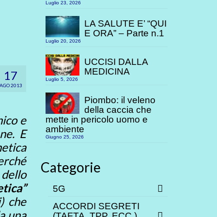
Luglio 23, 2026
LA SALUTE E’ “QUI
E ORA” – Parte n.1
Luglio 20, 2026
UCCISI DALLA
MEDICINA
17
Luglio 5, 2026
AGO 2013
Piombo: il veleno
della caccia che
nico e
mette in pericolo uomo e
ambiente
ne. E
Giugno 25, 2026
etica
erché
Categorie
dello
etica”
5G
i) che
ACCORDI SEGRETI
da una
(TAFTA, TPP. ECC.)