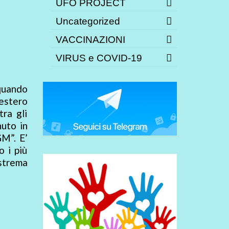
UFO PROJECT
Uncategorized
VACCINAZIONI
VIRUS e COVID-19
quando
’estero
ra gli
nuto in
M”. E’
 i più
estrema