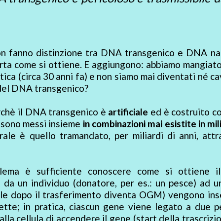
non fanno distinzione tra DNA transgenico e DNA na
ta come si ottiene. E aggiungono: abbiamo mangiato
ca (circa 30 anni fa) e non siamo mai diventati né ca
del DNA transgenico?
rchè il DNA transgenico è
artificiale
ed è costruito c
e sono messi insieme
in combinazioni mai esistite in mili
le è quello tramandato, per miliardi di anni, attr
lema è sufficiente conoscere come si ottiene 
i da un individuo (donatore, per es.: un pesce) ad u
quale dopo il trasferimento diventa OGM) vengono inse
sette; in pratica, ciascun gene viene legato a due p
la cellula di accendere il gene (start della trascrizi