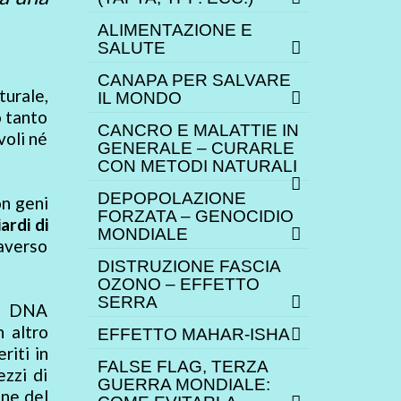
ALIMENTAZIONE E
SALUTE
CANAPA PER SALVARE
turale,
IL MONDO
 tanto
CANCRO E MALATTIE IN
voli né
GENERALE – CURARLE
CON METODI NATURALI
DEPOPOLAZIONE
on geni
FORZATA – GENOCIDIO
ardi di
MONDIALE
averso
DISTRUZIONE FASCIA
OZONO – EFFETTO
SERRA
il DNA
n altro
EFFETTO MAHAR-ISHA
riti in
FALSE FLAG, TERZA
ezzi di
GUERRA MONDIALE:
one del