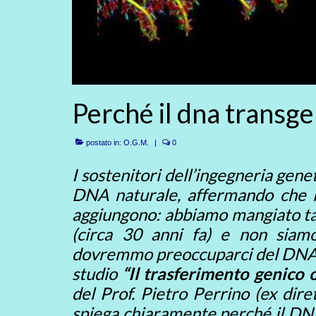
Perché il dna transge
postato in:
O.G.M.
|
0
I sostenitori dell’ingegneria gen
DNA naturale, affermando che 
aggiungono: abbiamo mangiato ta
(circa 30 anni fa) e non siam
dovremmo preoccuparci del DNA t
studio
“Il trasferimento genico o
del Prof. Pietro Perrino (ex dire
spiega chiaramente perché il DNA