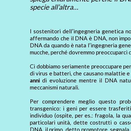
specie all’altra…
I sostenitori dell’ingegneria genetica 
affermando che il DNA è DNA, non impor
DNA da quando è nata l’ingegneria geneti
mucche, perché dovremmo preoccuparci 
Ci dobbiamo seriamente preoccupare pe
di virus e batteri, che causano malattie 
anni
di evoluzione mentre il DNA natura
meccanismi naturali.
Per comprendere meglio questo prob
transgenico: i geni per essere trasferit
individuo (ospite, per es.: fragola, la 
particolari unità, dette costrutti o cas
DNA, il primo, detto promotore, segnala al