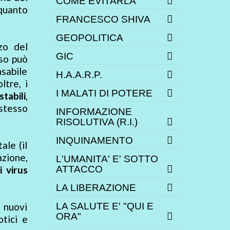
COME EVITARLA
 quanto
FRANCESCO SHIVA
GEOPOLITICA
zo del
GIC
sso può
sabile
H.A.A.R.P.
ltre, i
I MALATI DI POTERE
stabili
,
 stesso
INFORMAZIONE
RISOLUTIVA (R.I.)
INQUINAMENTO
ale (il
azione,
L'UMANITA' E' SOTTO
i virus
ATTACCO
LA LIBERAZIONE
 nuovi
LA SALUTE E' "QUI E
ORA"
otici e