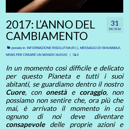
2017: L’ANNO DEL
31
DIC 2016
CAMBIAMENTO
postato in:
INFORMAZIONE RISOLUTIVA (R.I.)
,
MESSAGGI DI ISHA BABAJI
,
NEWS PER CREARE UN MONDO NUOVO
|
0
In un momento così difficile e delicato
per questo Pianeta e tutti i suoi
abitanti, se guardiamo dentro il nostro
Cuore
, con
onestà
e
coraggio
, non
possiamo non sentire che, ora più che
mai, è arrivato il momento in cui
ognuno di noi deve diventare
consapevole
delle proprie azioni e