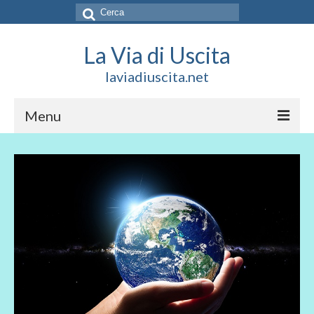
Cerca:
La Via di Uscita
laviadiuscita.net
Menu
HOME
CHI SIAMO
SOCIAL
SOSTIENICI
CONTATTI