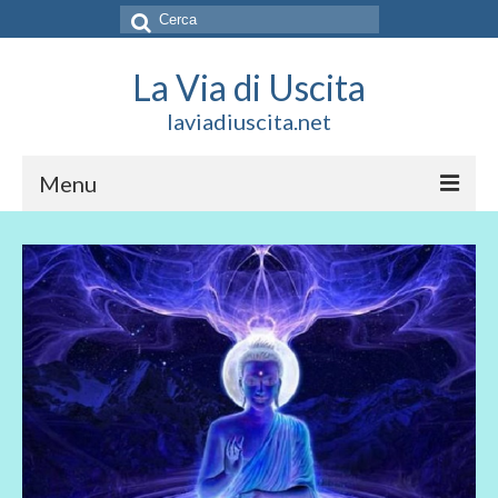
Cerca:
La Via di Uscita
laviadiuscita.net
Menu
HOME
CHI SIAMO
SOCIAL
SOSTIENICI
CONTATTI