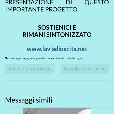
PRESENTAZIONE DI QUESTO
IMPORTANTE PROGETTO.
SOSTIENICI E
RIMANI SINTONIZZATO
www.laviadiuscita.net
dossier ogm
,
ingegneria genetica
,
la via di uscita
,
malattie
,
ogm
Articolo precedente
Articolo successivo
Messaggi simili