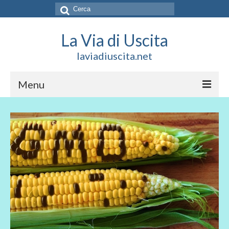
Cerca:
La Via di Uscita
laviadiuscita.net
Menu
HOME
CHI SIAMO
SOCIAL
SOSTIENICI
CONTATTI