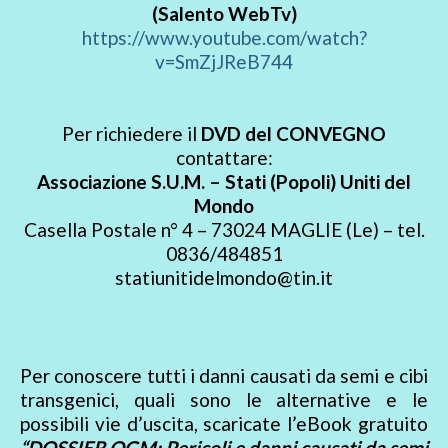
(Salento WebTv)
https://www.youtube.com/watch?
v=SmZjJReB744
Per richiedere il
DVD del CONVEGNO
contattare:
Associazione S.U.M. – Stati (Popoli) Uniti del
Mondo
Casella Postale n° 4 – 73024 MAGLIE (Le) – tel.
0836/484851
statiunitidelmondo@tin.it
Per conoscere tutti i danni causati da semi e cibi
transgenici, quali sono le alternative e le
possibili vie d’uscita, scaricate l’eBook gratuito
“DOSSIER OGM: Pericoli e danni causati da semi