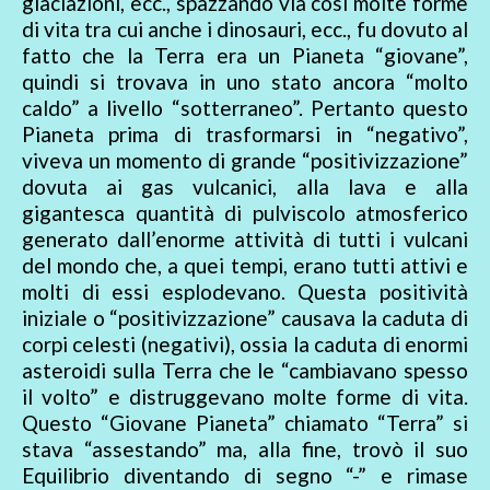
glaciazioni, ecc., spazzando via così molte forme
di vita tra cui anche i dinosauri, ecc., fu dovuto al
fatto che la Terra era un Pianeta “giovane”,
quindi si trovava in uno stato ancora “molto
caldo” a livello “sotterraneo”. Pertanto questo
Pianeta prima di trasformarsi in “negativo”,
viveva un momento di grande “positivizzazione”
dovuta ai gas vulcanici, alla lava e alla
gigantesca quantità di pulviscolo atmosferico
generato dall’enorme attività di tutti i vulcani
del mondo che, a quei tempi, erano tutti attivi e
molti di essi esplodevano. Questa positività
iniziale o “positivizzazione” causava la caduta di
corpi celesti (negativi), ossia la caduta di enormi
asteroidi sulla Terra che le “cambiavano spesso
il volto” e distruggevano molte forme di vita.
Questo “Giovane Pianeta” chiamato “Terra” si
stava “assestando” ma, alla fine, trovò il suo
Equilibrio diventando di segno “-” e rimase