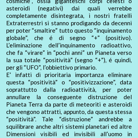
cosmiche”, ossia giganteschi corpi celesti o
asteroidi (negativi) dai quali verrebbe
completamente disintegrata, i nostri fratelli
Extraterrestri si stanno prodigando da decenni
per poter “smaltire” tutto questo “inquinamento
globale”, che é di segno “+” (positivo).
L’eliminazione dell’inquinamento radioattivo,
che fa “virare” in “pochi anni” un Pianeta verso
la sua totale “positività” (segno “+”), é quindi,
per gli “UFO”, l’obbiettivo primario.
E’ infatti di prioritaria importanza eliminare
questa “positività” o “positivizzazione”, data
soprattutto dalla radioattività, per poter
annullare la conseguente distruzione del
Pianeta Terra da parte di meteoriti e asteroidi
che vengono attratti, appunto, da questa stessa
“positività”. Tale “distruzione” andrebbe a
squilibrare anche altri sistemi planetari ed altre
Dimensioni visibili ed invisibili all’uomo in