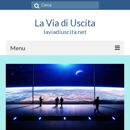
Cerca:
La Via di Uscita
laviadiuscita.net
Menu
HOME
CHI SIAMO
SOCIAL
SOSTIENICI
CONTATTI