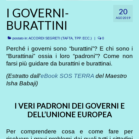
I GOVERNI-
20
AGO 2019
BURATTINI
postato in:
ACCORDI SEGRETI (TAFTA, TPP. ECC.)
|
0
Perché i governi sono “burattini”? E chi sono i
“Burattinai” ossia i loro “padroni”? Come non
farsi più guidare da burattini e burattinai.
(Estratto dall’
eBook SOS TERRA
del Maestro
Isha Babaji)
I VERI PADRONI DEI GOVERNI E
DELL’UNIONE EUROPEA
Per comprendere cosa e come fare per
risolvere i gravi problemi dai quali tutti i cittadini