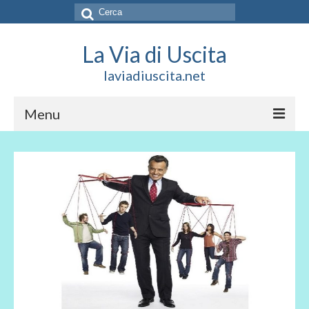
Cerca:
La Via di Uscita
laviadiuscita.net
Menu
HOME
CHI SIAMO
SOCIAL
SOSTIENICI
CONTATTI